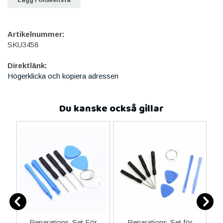
Artikelnummer:
SKU3458
Direktlänk:
Högerklicka och kopiera adressen
Du kanske också gillar
er
Reparations-Set För
Reparations-Set för