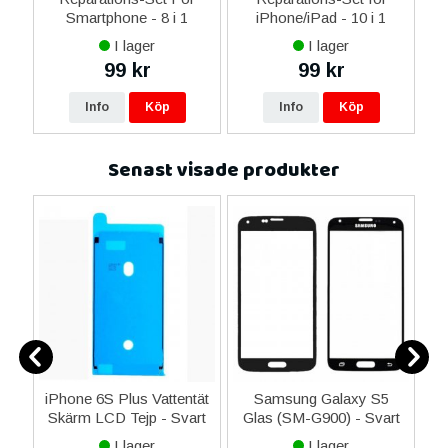
Smartphone - 8 i 1
iPhone/iPad - 10 i 1
M
I lager
I lager
99 kr
99 kr
Info
Köp
Info
Köp
Senast visade produkter
iPhone 6S Plus Vattentät
Samsung Galaxy S5
Skärm LCD Tejp - Svart
Glas (SM-G900) - Svart
t
I lager
I lager