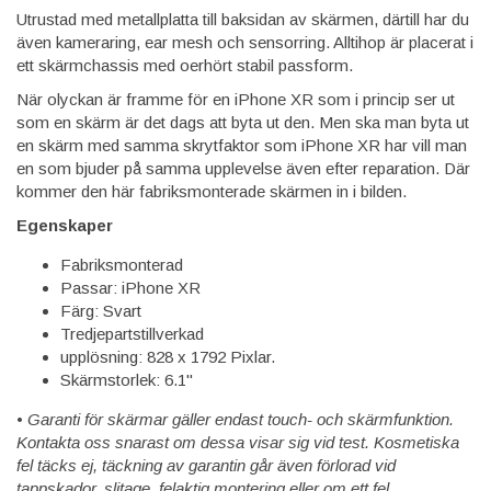
Utrustad med metallplatta till baksidan av skärmen, därtill har du
även kameraring, ear mesh och sensorring. Alltihop är placerat i
ett skärmchassis med oerhört stabil passform.
När olyckan är framme för en iPhone XR som i princip ser ut
som en skärm är det dags att byta ut den. Men ska man byta ut
en skärm med samma skrytfaktor som iPhone XR har vill man
en som bjuder på samma upplevelse även efter reparation. Där
kommer den här fabriksmonterade skärmen in i bilden.
Egenskaper
Fabriksmonterad
Passar: iPhone XR
Färg: Svart
Tredjepartstillverkad
upplösning: 828 x 1792 Pixlar.
Skärmstorlek: 6.1"
•
Garanti för skärmar gäller endast touch- och skärmfunktion.
Kontakta oss snarast om dessa visar sig vid test. Kosmetiska
fel täcks ej, täckning av garantin går även förlorad vid
tappskador, slitage, felaktig montering eller om ett fel