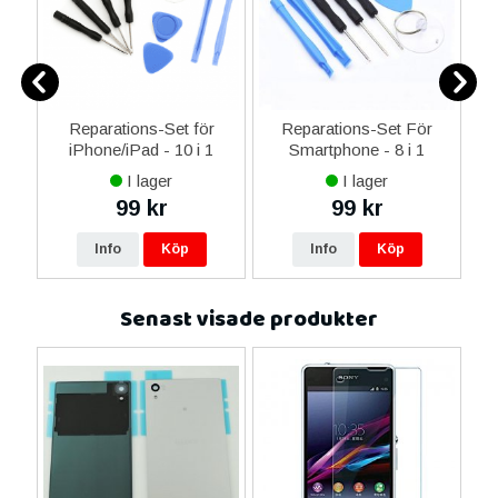
Reparations-Set för
Reparations-Set För
 i
iPhone/iPad - 10 i 1
Smartphone - 8 i 1
M
I lager
I lager
99 kr
99 kr
Info
Köp
Info
Köp
Senast visade produkter