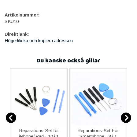
Artikelnummer:
SKU10
Direktlänk:
Högerklicka och kopiera adressen
Du kanske också gillar
-C
Reparations-Set för
Reparations-Set För
 &
iPhone/iPad - 10 i 1
Smartphone - 8 i 1
M