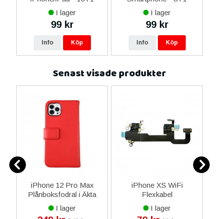
I lager
I lager
99 kr
99 kr
Info
Köp
Info
Köp
Senast visade produkter
9
iPhone 12 Pro Max
iPhone XS WiFi
Plånboksfodral i Äkta
Flexkabel
e
Läder - Röd
M
I lager
I lager