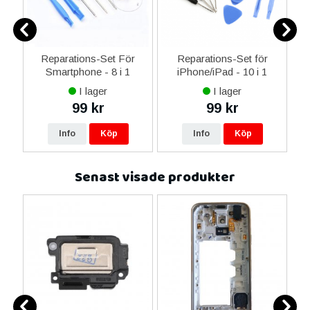
er
Reparations-Set För
Reparations-Set för
Smartphone - 8 i 1
iPhone/iPad - 10 i 1
M
I lager
I lager
99 kr
99 kr
Info
Köp
Info
Köp
Senast visade produkter