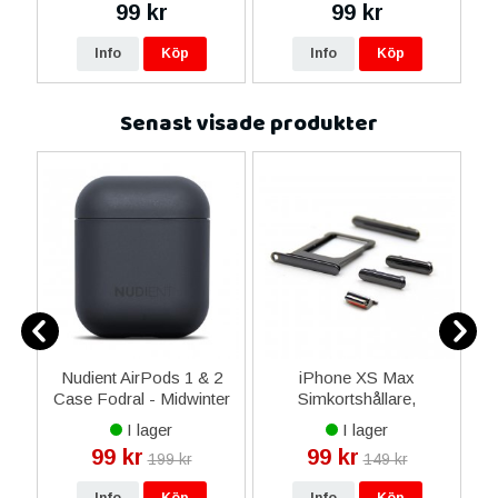
99 kr
99 kr
16
Info
Köp
Info
Köp
Senast visade produkter
Nudient AirPods 1 & 2
iPhone XS Max
i
et
Case Fodral - Midwinter
Simkortshållare,
Blue
Sidoknappar - Svart
I lager
I lager
99 kr
99 kr
199 kr
149 kr
Info
Köp
Info
Köp