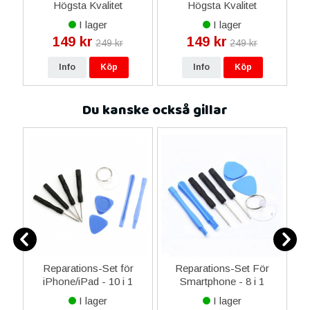
Högsta Kvalitet
Högsta Kvalitet
I lager
I lager
149 kr
149 kr
249 kr
249 kr
Info
Köp
Info
Köp
Du kanske också gillar
ne
Reparations-Set för
Reparations-Set För
14
iPhone/iPad - 10 i 1
Smartphone - 8 i 1
M
ax
I lager
I lager
ne