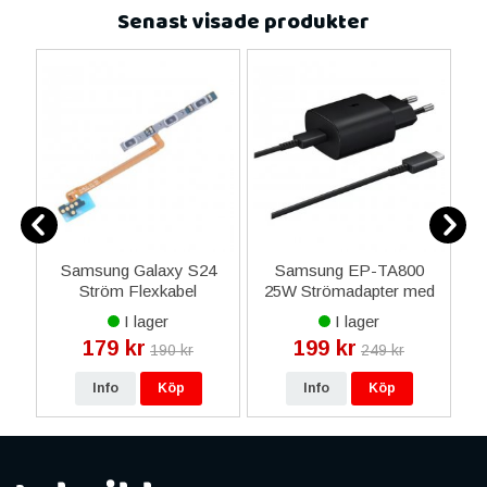
Senast visade produkter
d
Samsung Galaxy S24
Samsung EP-TA800
R
ell
Ström Flexkabel
25W Strömadapter med
f
USB-Typ C kabel 1m
I lager
I lager
Original - Svart
179 kr
199 kr
190 kr
249 kr
Info
Köp
Info
Köp