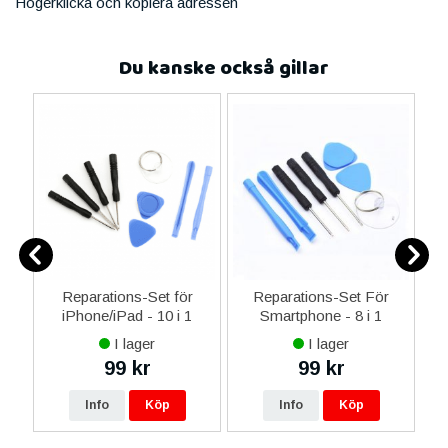
Högerklicka och kopiera adressen
Du kanske också gillar
0
Reparations-Set för
Reparations-Set För
ed
iPhone/iPad - 10 i 1
Smartphone - 8 i 1
M
m
I lager
I lager
99 kr
99 kr
Info
Köp
Info
Köp