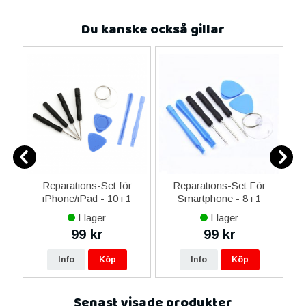
Du kanske också gillar
0
Reparations-Set för
Reparations-Set För
ed
iPhone/iPad - 10 i 1
Smartphone - 8 i 1
M
m
I lager
I lager
99 kr
99 kr
Info
Köp
Info
Köp
Senast visade produkter