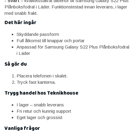
- Svart
– kvalitetssäkrat tillbehör till Samsung Galaxy S22 Plus
Plånboksfodral i Läder. Funktionstestad innan leverans, i lager
med snabb frakt.
Det här ingår
Skyddande passform
Full åtkomst till knappar och portar
Anpassad för Samsung Galaxy S22 Plus Plånboksfodral
i Läder
Så gör du
Placera telefonen i skalet.
Tryck fast kanterna.
Trygg handel hos Teknikhouse
I lager – snabb leverans
Fri retur och kunnig support
Eget lager och grossist
Vanliga frågor