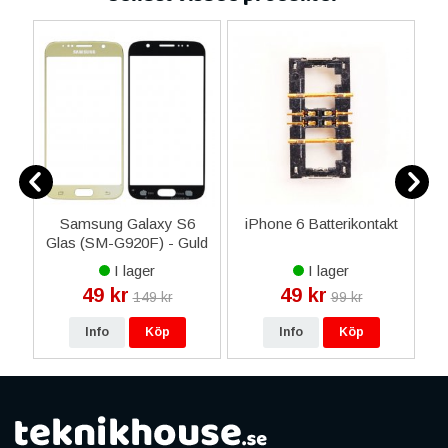
Samsung Galaxy S6
iPhone 6 Batterikontakt
a
Glas (SM-G920F) - Guld
I lager
I lager
49 kr
49 kr
149 kr
99 kr
Info
Köp
Info
Köp