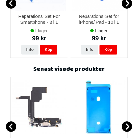
er
Reparations-Set För
Reparations-Set för
Smartphone - 8 i 1
iPhone/iPad - 10 i 1
M
I lager
I lager
99 kr
99 kr
Info
Köp
Info
Köp
Senast visade produkter