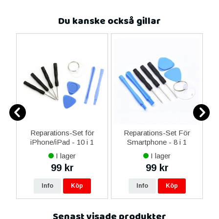
Du kanske också gillar
-C
Reparations-Set för
Reparations-Set För
 &
iPhone/iPad - 10 i 1
Smartphone - 8 i 1
M
I lager
I lager
99 kr
99 kr
Info
Köp
Info
Köp
Senast visade produkter