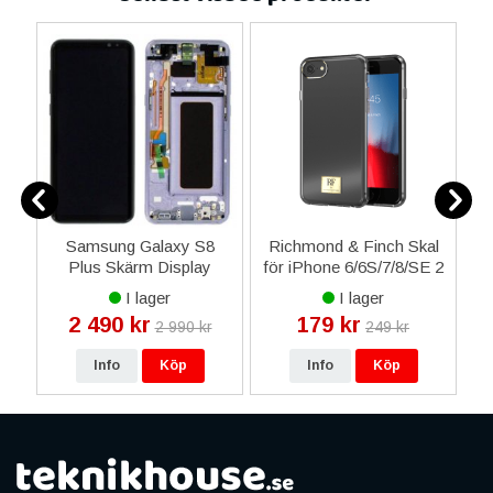
Samsung Galaxy S8
Richmond & Finch Skal
Plus Skärm Display
för iPhone 6/6S/7/8/SE 2
F
ar
Original - Violett
- Transparent
D
I lager
I lager
2 490 kr
179 kr
2 990 kr
249 kr
Info
Köp
Info
Köp