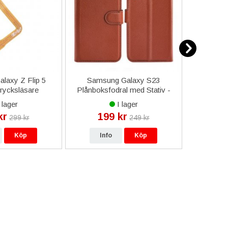
laxy Z Flip 5
Samsung Galaxy S23
Samsung
rycksläsare
Plånboksfodral med Stativ -
Baksida
 OEM - Guld
Brun
 lager
I lager
kr
199 kr
69
299 kr
249 kr
Köp
Info
Köp
In