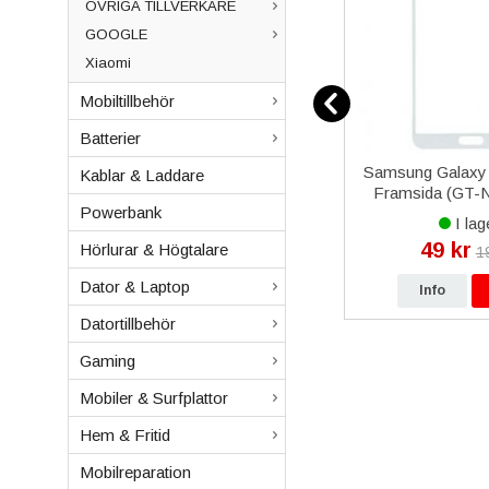
ÖVRIGA TILLVERKARE
GOOGLE
Xiaomi
Mobiltillbehör
Batterier
S23 FE
iPhone 13 Pro Max
Samsung Galaxy 
Kablar & Laddare
riginal
Plånboksfodral i Äkta Läder -
Framsida (GT-N9
Powerbank
Brun
I lager
I lag
299 kr
49 kr
Hörlurar & Högtalare
kr
349 kr
1
Dator & Laptop
p
Info
Köp
Info
Datortillbehör
Gaming
Mobiler & Surfplattor
Hem & Fritid
Mobilreparation