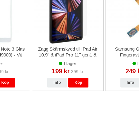
Note 3 Glas
Zagg Skärmskydd till iPad Air
Samsung Ga
000) - Vit
10.9" & iPad Pro 11" gen1 &
Fingeravt
gen2 Glass Elite+
Flexkabel
er
I lager
I
199 kr
249 
99 kr
399 kr
Köp
Info
Köp
Info