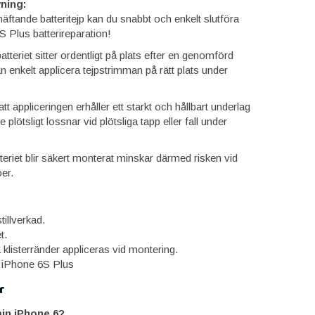
ning:
ftande batteritejp kan du snabbt och enkelt slutföra
S Plus batterireparation!
 batteriet sitter ordentligt på plats efter en genomförd
 enkelt applicera tejpstrimman på rätt plats under
t appliceringen erhåller ett starkt och hållbart underlag
te plötsligt lossnar vid plötsliga tapp eller fall under
teriet blir säkert monterat minskar därmed risken vid
öer.
tillverkad.
t.
 klisterränder appliceras vid montering.
l: iPhone 6S Plus
r
in iPhone 6?