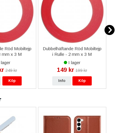
e Röd Mobiltejp
Dubbelhäftande Röd Mobiltejp
ESD-Armb
 3 mm x 3 M
i Rulle - 2 mm x 3 M
a
 lager
I lager
kr
149 kr
9
249 kr
199 kr
Köp
Info
Köp
In
r