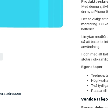
Produktbeskriv
Med denna självhä
din nya iPhone 6
Det är viktigt att
montering. Du kan
batteriet.
Limytan medför at
så att batteriet in
användning.
I och med att bat
stötar i olika milj
Egenskaper
Tredjeparts
Hög kvalite
Två tydliga
Passar til
iera adressen
Vanliga frågo
Passar delen m