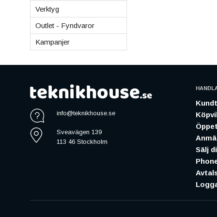
Verktyg
Outlet - Fyndvaror
Kampanjer
HANDL
Kundt
info@teknikhouse.se
Köpvil
Öppet
Sveavägen 139
Anmäl
113 46 Stockholm
Sälj d
Phone
Avtal
Logga