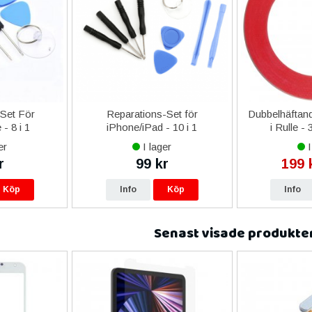
-Set För
Reparations-Set för
Dubbelhäftand
- 8 i 1
iPhone/iPad - 10 i 1
i Rulle -
er
I lager
I
r
99 kr
199 
Köp
Info
Köp
Info
Senast visade produkte