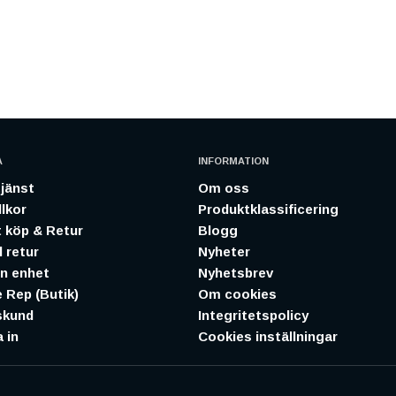
A
INFORMATION
jänst
Om oss
lkor
Produktklassificering
 köp & Retur
Blogg
 retur
Nyheter
in enhet
Nyhetsbrev
 Rep (Butik)
Om cookies
skund
Integritetspolicy
 in
Cookies inställningar