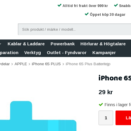
Alltid fri frakt över 999 kr
Snabba
Öppet köp 30 dagar
Kablar & Laddare
Powerbank
Hörlurar & Högtalare
eparation
Verktyg
Outlet - Fyndvaror
Kampanjer
vdelar
APPLE
iPhone 6S PLUS
iPhone 6S Plus Batteritejp
iPhone 6S
29 kr
Finns i lager
Lä