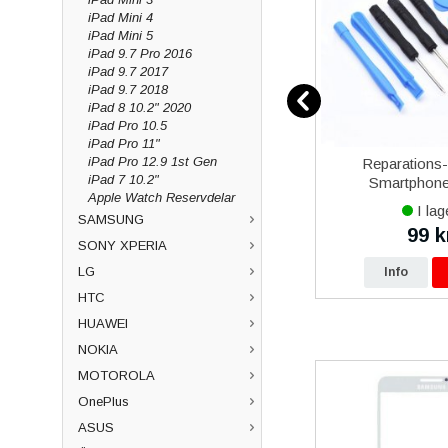
iPad Mini 4
iPad Mini 5
iPad 9.7 Pro 2016
iPad 9.7 2017
iPad 9.7 2018
iPad 8 10.2" 2020
iPad Pro 10.5
iPad Pro 11"
iPad Pro 12.9 1st Gen
over 5
iPhone 13 mini iPhone 13 Pro
Reparations
iPad 7 10.2"
al
Max iPhone 14 Plus iPhone
Smartphone 
Apple Watch Reservdelar
14 Pro Max iPhone 15 Plus
I lager
I lag
iPhone 15 Pro Max Baseus
SAMSUNG
649 kr
99 k
kr
699 kr
Magnetisk Mobilhållare
SONY XPERIA
LG
p
Info
Köp
Info
HTC
HUAWEI
NOKIA
MOTOROLA
OnePlus
ASUS