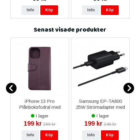
Info
Köp
Info
Köp
Senast visade produkter
9
iPhone 13 Pro
Samsung EP-TA800
Sa
Plånboksfodral med
25W Strömadapter med
S
Extra Kortfack - Mörklila
USB-Typ C kabel 1m
Or
I lager
I lager
Original - Svart
199 kr
199 kr
299 kr
249 kr
Info
Köp
Info
Köp