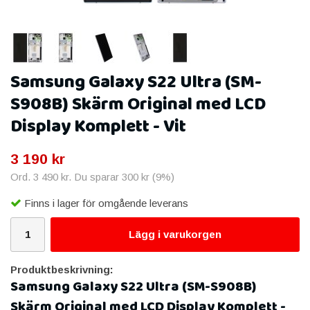
Samsung Galaxy S22 Ultra (SM-
S908B) Skärm Original med LCD
Display Komplett - Vit
3 190 kr
Ord.
3 490 kr
. Du sparar
300 kr
(
9
%)
Finns i lager för omgående leverans
Lägg i varukorgen
Produktbeskrivning:
Samsung Galaxy S22 Ultra (SM-S908B)
Skärm Original med LCD Display Komplett -