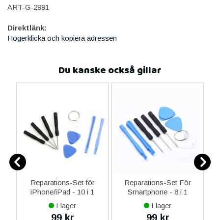
ART-G-2991
Direktlänk:
Högerklicka och kopiera adressen
Du kanske också gillar
-C
Reparations-Set för
Reparations-Set För
 &
iPhone/iPad - 10 i 1
Smartphone - 8 i 1
M
I lager
I lager
99 kr
99 kr