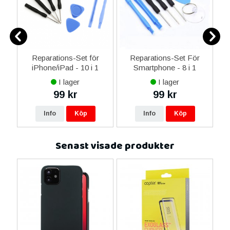
0
Reparations-Set för
Reparations-Set För
ed
iPhone/iPad - 10 i 1
Smartphone - 8 i 1
M
m
I lager
I lager
99 kr
99 kr
Info
Köp
Info
Köp
Senast visade produkter