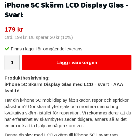
iPhone 5C Skärm LCD Display Glas -
Svart
179 kr
Ord.
199 kr
. Du sparar
20 kr
(
10
%)
Finns i lager för omgående leverans
Lägg i varukorgen
Produktbeskrivning:
iPhone 5C Skärm Display Glas med LCD - svart - AAA
kvalité
Har din iPhone 5C mobildisplay fått skador, repor och sprickor
påsistone? Gör skärmbytet själv och montera denna hög
kvalitativa skärm istället för reparation. Vi rekommenderar att du
har erfarenhet av skärmbyten sedan tidigare, annars så är det
en bra idé att ta hjälp av någon som vet.
Denna display med LCD-skärm till iPhone 5C i svart ram