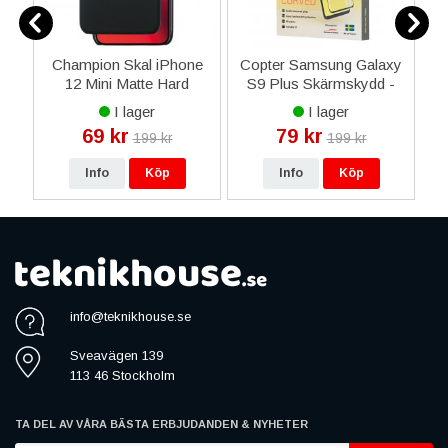
A5
Champion Skal iPhone
Copter Samsung Galaxy
12 Mini Matte Hard
S9 Plus Skärmskydd -
Cover - Svart
Exoglass Curved Edge
I lager
I lager
Glue - Svart
69 kr
79 kr
199 kr
199 kr
Info
Köp
Info
Köp
info@teknikhouse.se
Sveavägen 139
113 46 Stockholm
TA DEL AV VÅRA BÄSTA ERBJUDANDEN & NYHETER