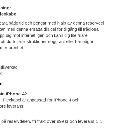
ning:
Flexkabel
para både tid och pengar med hjälp av denna reservdel
kan med denna ersätta din del för tillgång till trådlösa
p dig mot internet igen och känn dig lite friare.
 du följer instruktioner noggrant eller har någon i
 erfarenhet.
tillverkad
t
r
in iPhone 4?
i Flexkabel är anpassad för iPhone 4 och
öre leverans.
ti på reservdelen, fri frakt över 999 kr och leverans 1–3