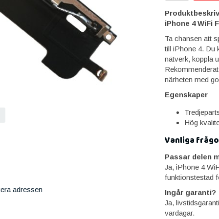
Produktbeskriv
iPhone 4 WiFi 
Ta chansen att s
till iPhone 4. Du 
nätverk, koppla up
Rekommenderat att
närheten med god
Egenskaper
Tredjeparts
Hög kvalite
Vanliga frågo
Passar delen m
Ja, iPhone 4 WiF
funktionstestad f
iera adressen
Ingår garanti?
Ja, livstidsgaran
vardagar.