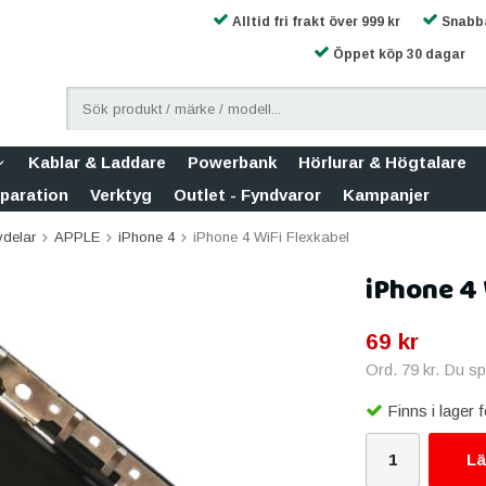
Alltid fri frakt över 999 kr
Snabba
Öppet köp 30 dagar
Kablar & Laddare
Powerbank
Hörlurar & Högtalare
eparation
Verktyg
Outlet - Fyndvaror
Kampanjer
vdelar
APPLE
iPhone 4
iPhone 4 WiFi Flexkabel
iPhone 4 
69 kr
Ord.
79 kr
. Du s
Finns i lager
Lä