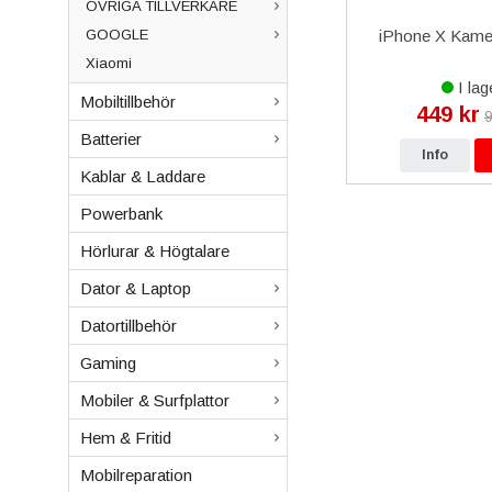
ÖVRIGA TILLVERKARE
GOOGLE
e 11 Pro
Lenovo Tab 10
iPhone X Kame
rt
Glas/Touchskärm TBX103F -
Xiaomi
Svart
I lager
I lag
Mobiltillbehör
249 kr
449 kr
kr
499 kr
9
Batterier
p
Info
Köp
Info
Kablar & Laddare
Powerbank
Hörlurar & Högtalare
Dator & Laptop
Datortillbehör
Gaming
Mobiler & Surfplattor
Hem & Fritid
Mobilreparation