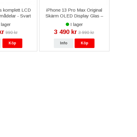
s komplett LCD
iPhone 13 Pro Max Original
Samsung
ådelar - Svart
Skärm OLED Display Glas –
(SM-S926B
Svart
 lager
I lager
kr
3 490 kr
54
990 kr
3 990 kr
Köp
Info
Köp
In