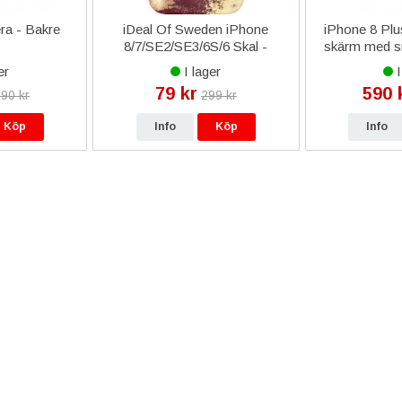
ra - Bakre
iDeal Of Sweden iPhone
iPhone 8 Plu
8/7/SE2/SE3/6S/6 Skal -
skärm med sm
Golden Burgundy Marble
er
I lager
I
79 kr
590 
90 kr
299 kr
Köp
Info
Köp
Info