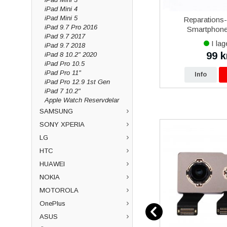
iPad Mini 4
iPad Mini 5
over 5
iPhone 13 mini iPhone 13 Pro
Reparations
iPad 9.7 Pro 2016
al
Max iPhone 14 Plus iPhone
Smartphone 
iPad 9.7 2017
14 Pro Max iPhone 15 Plus
I lager
I lag
iPad 9.7 2018
iPhone 15 Pro Max Baseus
649 kr
99 k
iPad 8 10.2" 2020
kr
699 kr
Magnetisk Mobilhållare
iPad Pro 10.5
iPad Pro 11"
p
Info
Köp
Info
iPad Pro 12.9 1st Gen
iPad 7 10.2"
Apple Watch Reservdelar
SAMSUNG
SONY XPERIA
LG
HTC
HUAWEI
NOKIA
MOTOROLA
OnePlus
ASUS