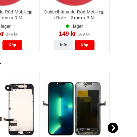
e Röd Mobiltejp
Dubbelhäftande Röd Mobiltejp
ESD-Armb
 3 mm x 3 M
i Rulle - 2 mm x 3 M
a
 lager
I lager
kr
149 kr
9
249 kr
199 kr
Köp
Info
Köp
In
r