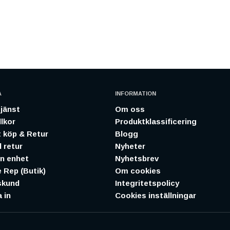
A
INFORMATION
jänst
Om oss
lkor
Produktklassificering
 köp & Retur
Blogg
 retur
Nyheter
in enhet
Nyhetsbrev
 Rep (Butik)
Om cookies
skund
Integritetspolicy
 in
Cookies inställningar