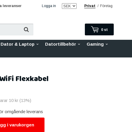
 leveranser
Logga in
Privat
/
Företag
0
st
Dator & Laptop
Datortillbehör
Gaming
WiFi Flexkabel
parar
10 kr
(
13
%)
 för omgående leverans
gg i varukorgen