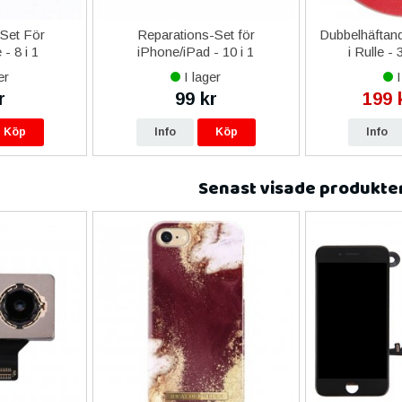
-Set För
Reparations-Set för
Dubbelhäftand
- 8 i 1
iPhone/iPad - 10 i 1
i Rulle -
er
I lager
I
r
99 kr
199 
Köp
Info
Köp
Info
Senast visade produkte