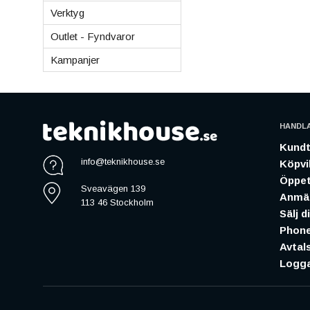
Verktyg
Outlet - Fyndvaror
Kampanjer
HANDL
Kundt
info@teknikhouse.se
Köpvil
Öppet
Sveavägen 139
Anmäl
113 46 Stockholm
Sälj d
Phone
Avtal
Logga