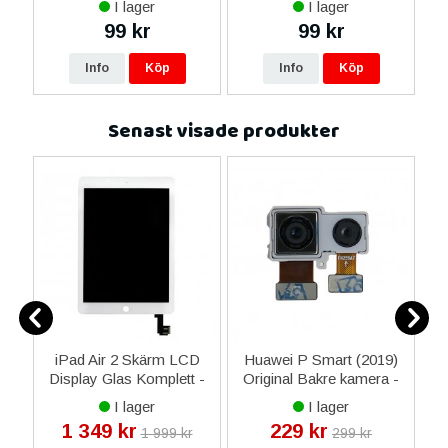
I lager
I lager
99 kr
99 kr
Info
Köp
Info
Köp
Senast visade produkter
iPad Air 2 Skärm LCD
Huawei P Smart (2019)
Display Glas Komplett -
Original Bakre kamera -
S
la
Vit
02352HWF
I lager
I lager
1 349 kr
229 kr
1 999 kr
299 kr