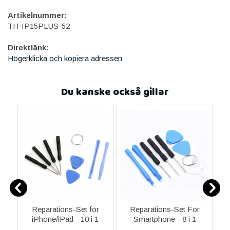
Artikelnummer:
TH-IP15PLUS-52
Direktlänk:
Högerklicka och kopiera adressen
Du kanske också gillar
-C
Reparations-Set för
Reparations-Set För
 &
iPhone/iPad - 10 i 1
Smartphone - 8 i 1
M