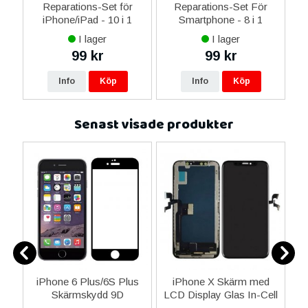
Reparations-Set för
Reparations-Set För
 i
iPhone/iPad - 10 i 1
Smartphone - 8 i 1
M
I lager
I lager
99 kr
99 kr
Info
Köp
Info
Köp
Senast visade produkter
iPhone 6 Plus/6S Plus
iPhone X Skärm med
S
Skärmskydd 9D
LCD Display Glas In-Cell
st
Heltäckande - Svart
JK - Svart