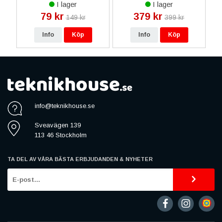
I lager
I lager
79 kr
379 kr
149 kr
399 kr
Info
Köp
Info
Köp
info@teknikhouse.se
Sveavägen 139
113 46 Stockholm
TA DEL AV VÅRA BÄSTA ERBJUDANDEN & NYHETER