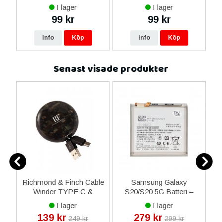
I lager
I lager
99 kr
99 kr
Info
Köp
Info
Köp
Senast visade produkter
5G
Richmond & Finch Cable
Samsung Galaxy
r
Winder TYPE C &
S20/S20 5G Batteri –
la
MICRO-USB -
4000mAh
I lager
I lager
Kamouflage
139 kr
279 kr
249 kr
299 kr