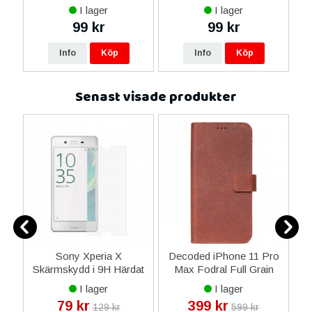
I lager
I lager
99 kr
99 kr
Info
Köp
Info
Köp
Senast visade produkter
Sony Xperia X
Decoded iPhone 11 Pro
Sa
Skärmskydd i 9H Härdat
Max Fodral Full Grain
S
l
Glas
Leather Detachable
Or
I lager
I lager
Wallet - Brun
79 kr
399 kr
129 kr
599 kr