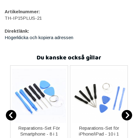
Artikelnummer:
TH-IP15PLUS-21
Direktlänk:
Högerklicka och kopiera adressen
Du kanske också gillar
er
Reparations-Set För
Reparations-Set för
Smartphone - 8 i 1
iPhone/iPad - 10 i 1
M