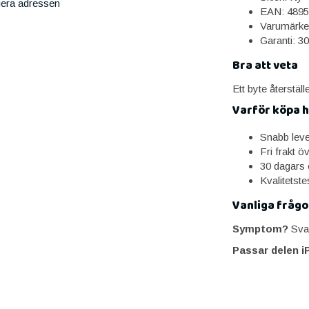
iera adressen
EAN: 4895
Varumärke
Garanti: 3
Bra att veta
Ett byte återställ
Varför köpa 
Snabb lev
Fri frakt ö
30 dagars 
Kvalitetst
Vanliga frågo
Symptom?
Svag
Passar delen i