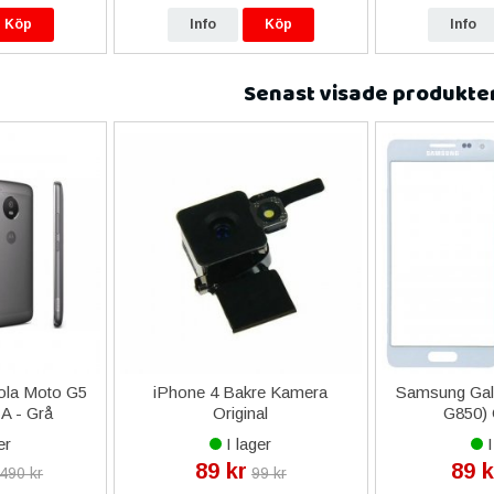
Köp
Info
Köp
Info
Senast visade produkte
ola Moto G5
iPhone 4 Bakre Kamera
Samsung Gal
A - Grå
Original
G850) 
er
I lager
I
89 kr
89 k
 490 kr
99 kr