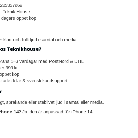
225857869
: Teknik House
0 dagars öppet köp
er klart och fullt ljud i samtal och media.
hos Teknikhouse?
erans 1–3 vardagar med PostNord & DHL
ver 999 kr
öppet köp
estade delar & svensk kundsupport
r
t, sprakande eller uteblivet ljud i samtal eller media.
Phone 14?
Ja, den är anpassad för iPhone 14.