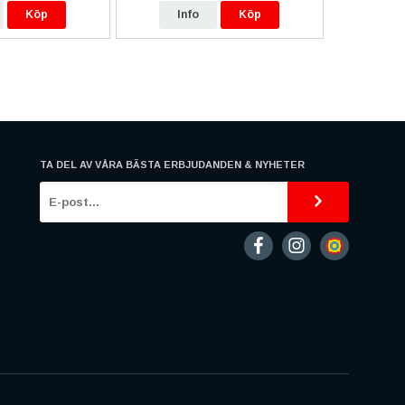
Köp
Info
Köp
In
TA DEL AV VÅRA BÄSTA ERBJUDANDEN & NYHETER