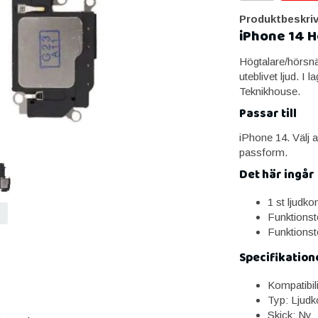
Produktbeskriv
iPhone 14 
Högtalare/hörsnäc
uteblivet ljud. I
Teknikhouse.
Passar till
iPhone 14. Välj a
passform.
Det här ingår
1 st ljudk
Funktionst
Funktionst
Specifikation
Kompatibil
Typ: Ljudk
Skick: Ny