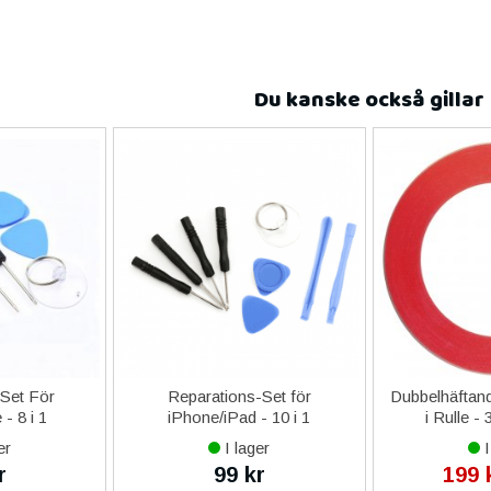
Du kanske också gillar
-Set För
Reparations-Set för
Dubbelhäftand
- 8 i 1
iPhone/iPad - 10 i 1
i Rulle -
er
I lager
I
r
99 kr
199 