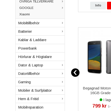
ÖVRIGA TILLVERKARE
p
Info
Köp
Info
GOOGLE
Xiaomi
Mobiltillbehör
Batterier
Kablar & Laddare
Powerbank
Hörlurar & Högtalare
Dator & Laptop
Datortillbehör
Gaming
ax
iPhone 11 Pro Max
Begagnad Motor
Mobiler & Surfplattor
are
Simkortshållare, Sidoknappar
16GB Grade 
- Guld
Hem & Fritid
I lager
I lag
149 kr
799 kr
kr
199 kr
1
Mobilreparation