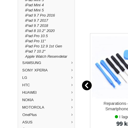
iPad Mini 4
iPad Mini 5
iPad 9.7 Pro 2016
iPad 9.7 2017
iPad 9.7 2018
iPad 8 10.2" 2020
iPad Pro 10.5
iPad Pro 11"
iPad Pro 12.9 1st Gen
iPad 7 10.2"
Apple Watch Reservdelar
SAMSUNG
SONY XPERIA
LG
HTC
HUAWEI
NOKIA
12
Samsung Galaxy Xcover 5
Reparations
MOTOROLA
vart
Batteri Original
Smartphone 
OnePlus
I lager
I lag
ASUS
479 kr
99 k
0 kr
490 kr