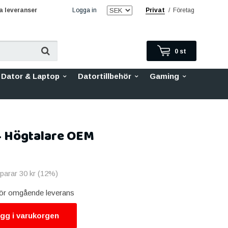
 leveranser
Logga in
Privat
/
Företag
0
st
Dator & Laptop
Datortillbehör
Gaming
4 Högtalare OEM
sparar
30 kr
(
12
%)
 för omgående leverans
gg i varukorgen