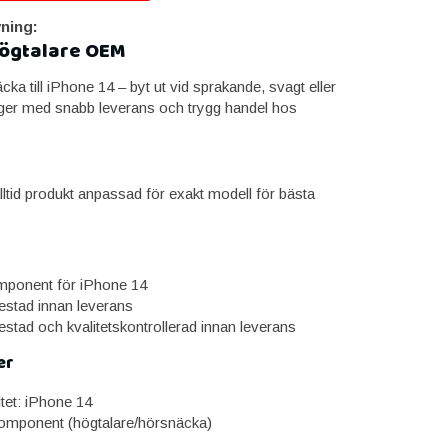
ning:
Högtalare OEM
ka till iPhone 14 – byt ut vid sprakande, svagt eller
 lager med snabb leverans och trygg handel hos
lltid produkt anpassad för exakt modell för bästa
omponent för iPhone 14
estad innan leverans
estad och kvalitetskontrollerad innan leverans
er
itet: iPhone 14
omponent (högtalare/hörsnäcka)