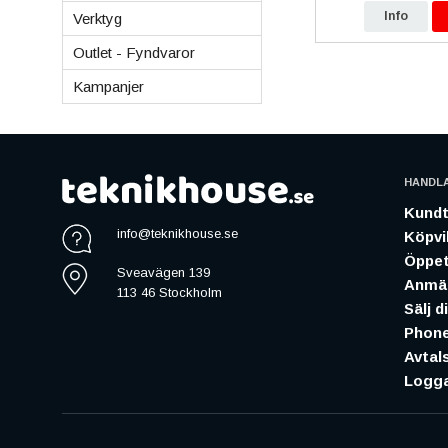
p
Info
Köp
Info
Verktyg
Outlet - Fyndvaror
Kampanjer
HANDL
Kundt
info@teknikhouse.se
Köpvil
Öppet
Sveavägen 139
Anmäl
113 46 Stockholm
Sälj d
Phone
Avtal
Logga