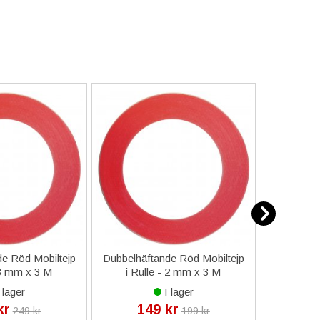
e Röd Mobiltejp
Dubbelhäftande Röd Mobiltejp
ESD-Armb
 3 mm x 3 M
i Rulle - 2 mm x 3 M
a
 lager
I lager
kr
149 kr
9
249 kr
199 kr