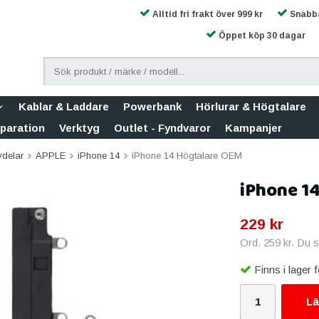
Alltid fri frakt över 999 kr
Snabba
Öppet köp 30 dagar
Kablar & Laddare
Powerbank
Hörlurar & Högtalare
eparation
Verktyg
Outlet - Fyndvaror
Kampanjer
vdelar
APPLE
iPhone 14
iPhone 14 Högtalare OEM
iPhone 1
229 kr
Ord.
259 kr
. Du 
Finns i lager
Lä