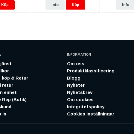
Köp
Info
Köp
Info
A
INFORMATION
jänst
Om oss
lkor
Produktklassificering
 köp & Retur
Blogg
 retur
Nyheter
in enhet
Nyhetsbrev
 Rep (Butik)
Om cookies
skund
Integritetspolicy
 in
Cookies inställningar