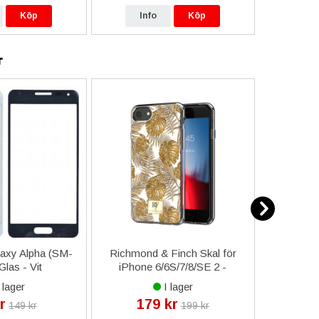
Köp
Info
Köp
In
r
axy Alpha (SM-
Richmond & Finch Skal för
iPhone
Glas - Vit
iPhone 6/6S/7/8/SE 2 -
Strömkna
Golden Jungle
 lager
I lager
r
179 kr
4
149 kr
199 kr