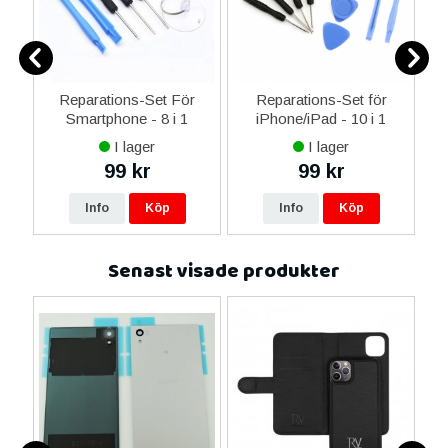
er
Reparations-Set För
Reparations-Set för
Smartphone - 8 i 1
iPhone/iPad - 10 i 1
M
I lager
I lager
99 kr
99 kr
Info
Köp
Info
Köp
Senast visade produkter