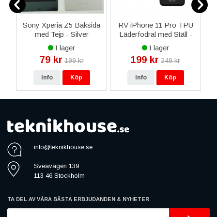
9
Sony Xperia Z5 Baksida
RV iPhone 11 Pro TPU
i
med Tejp - Silver
Läderfodral med Ställ -
Ro
Svart
I lager
I lager
79 kr
199 kr
199 kr
249 kr
Info
Köp
Info
Köp
info@teknikhouse.se
Sveavägen 139
113 46 Stockholm
TA DEL AV VÅRA BÄSTA ERBJUDANDEN & NYHETER