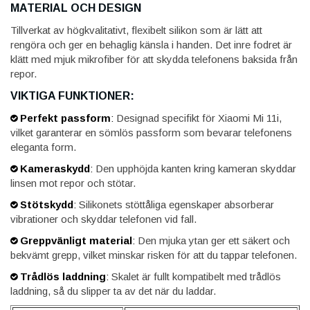
MATERIAL OCH DESIGN
Tillverkat av högkvalitativt, flexibelt silikon som är lätt att
rengöra och ger en behaglig känsla i handen. Det inre fodret är
klätt med mjuk mikrofiber för att skydda telefonens baksida från
repor.
VIKTIGA FUNKTIONER:
Perfekt passform
:
Designad specifikt för Xiaomi Mi 11i,
vilket garanterar en sömlös passform som bevarar telefonens
eleganta form.
Kameraskydd
:
Den upphöjda kanten kring kameran skyddar
linsen mot repor och stötar.
Stötskydd
:
Silikonets stöttåliga egenskaper absorberar
vibrationer och skyddar telefonen vid fall.
Greppvänligt material
:
Den mjuka ytan ger ett säkert och
bekvämt grepp, vilket minskar risken för att du tappar telefonen.
Trådlös laddning
:
Skalet är fullt kompatibelt med trådlös
laddning, så du slipper ta av det när du laddar.