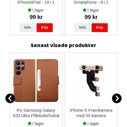
14
iPhone/iPad - 10 i 1
Smartphone - 8 i 1
M
ax
I lager
I lager
ne
99 kr
99 kr
16
Info
Köp
Info
Köp
Senast visade produkter
2
RV Samsung Galaxy
iPhone X Framkamera
S23 Ultra Plånboksfodral
med IR-kamera
B
med Extra Kortfack -
I lager
I lager
Brun