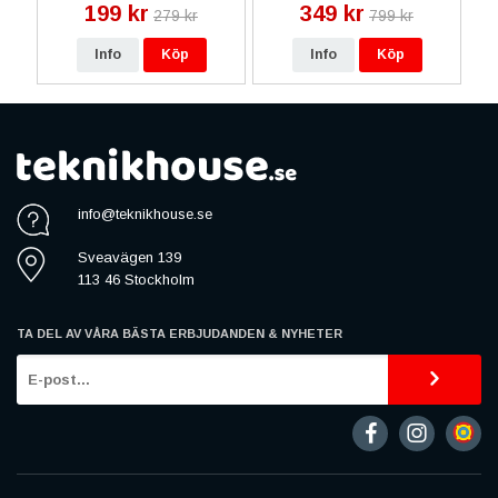
199 kr
349 kr
279 kr
799 kr
Info
Köp
Info
Köp
info@teknikhouse.se
Sveavägen 139
113 46 Stockholm
TA DEL AV VÅRA BÄSTA ERBJUDANDEN & NYHETER