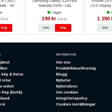
 9.7 2017,
Samsung Galaxy S24 Plus
iPhone 14 
akt - Vit
Baksida OEM - Lila
LCD Display
Kvalitet D
er
I lager
I
199 kr
1 290 
79 kr
229 kr
Köp
Info
Köp
Info
A
INFORMATION
jänst
Om oss
lkor
Produktklassificering
 köp & Retur
Blogg
 retur
Nyheter
in enhet
Nyhetsbrev
 Rep (Butik)
Om cookies
skund
Integritetspolicy
 in
Cookies inställningar