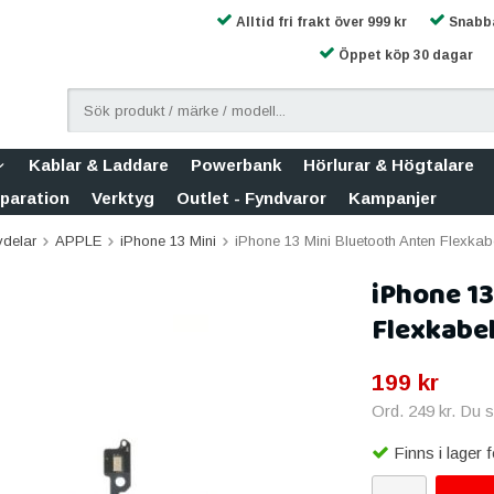
Alltid fri frakt över 999 kr
Snabba
Öppet köp 30 dagar
Kablar & Laddare
Powerbank
Hörlurar & Högtalare
eparation
Verktyg
Outlet - Fyndvaror
Kampanjer
vdelar
APPLE
iPhone 13 Mini
iPhone 13 Mini Bluetooth Anten Flexkab
iPhone 13
Flexkabe
199 kr
Ord.
249 kr
. Du 
Finns i lager