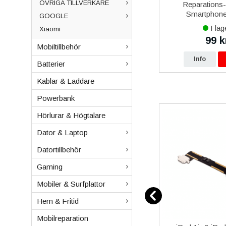
ÖVRIGA TILLVERKARE
over 5
iPhone 13 mini iPhone 13 Pro
Reparations
al
Max iPhone 14 Plus iPhone
Smartphone 
GOOGLE
14 Pro Max iPhone 15 Plus
I lager
I lag
Xiaomi
iPhone 15 Pro Max Baseus
649 kr
99 k
kr
699 kr
Magnetisk Mobilhållare
Mobiltillbehör
p
Info
Köp
Info
Batterier
Kablar & Laddare
Powerbank
Hörlurar & Högtalare
Dator & Laptop
Datortillbehör
Gaming
Mobiler & Surfplattor
Hem & Fritid
Mobilreparation