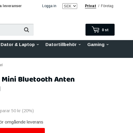
 leveranser
Logga in
Privat
/
Företag
0
st
Dator & Laptop
Datortillbehör
Gaming
el
 Mini Bluetooth Anten
l
sparar
50 kr
(
20
%)
 för omgående leverans