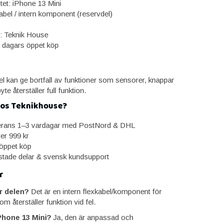
tet: iPhone 13 Mini
abel / intern komponent (reservdel)
: Teknik House
0 dagars öppet köp
el kan ge bortfall av funktioner som sensorer, knappar
yte återställer full funktion.
hos Teknikhouse?
erans 1–3 vardagar med PostNord & DHL
ver 999 kr
öppet köp
estade delar & svensk kundsupport
r
r delen?
Det är en intern flexkabel/komponent för
m återställer funktion vid fel.
Phone 13 Mini?
Ja, den är anpassad och