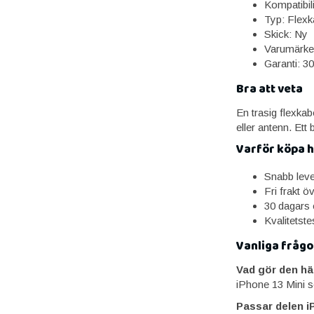
Kompatibili
Typ: Flexk
Skick: Ny
Varumärke
Garanti: 3
Bra att veta
En trasig flexkab
eller antenn. Ett b
Varför köpa 
Snabb lev
Fri frakt ö
30 dagars 
Kvalitetst
Vanliga frågo
Vad gör den hä
iPhone 13 Mini so
Passar delen i