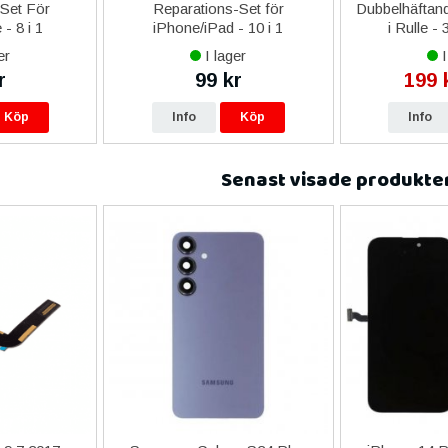
-Set För
Reparations-Set för
Dubbelhäftand
- 8 i 1
iPhone/iPad - 10 i 1
i Rulle -
er
I lager
I
r
99 kr
199 
Köp
Info
Köp
Info
Senast visade produkte