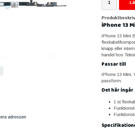
Lä
Produktbeskriv
iPhone 13 M
iPhone 13 Mini Bl
flexkabel/kompon
knapp eller inter
handel hos Tekn
Passar till
iPhone 13 Mini. V
passform.
Det här ingår
1 st flexk
Funktionst
Funktionst
iera adressen
Specifikation