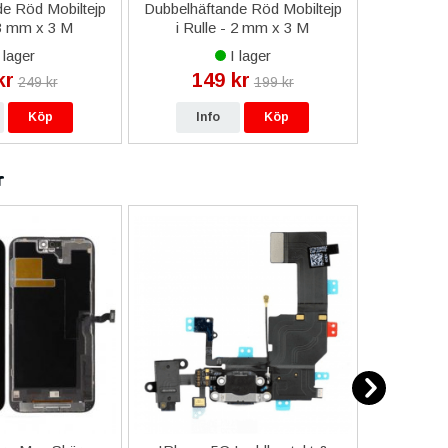
e Röd Mobiltejp
Dubbelhäftande Röd Mobiltejp
ESD-Armb
 3 mm x 3 M
i Rulle - 2 mm x 3 M
a
 lager
I lager
kr
149 kr
9
249 kr
199 kr
Köp
Info
Köp
In
r