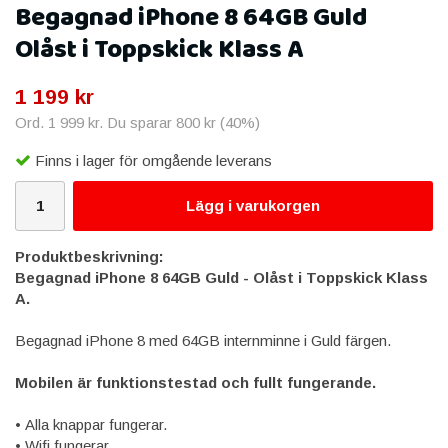
Begagnad iPhone 8 64GB Guld
Olåst i Toppskick Klass A
1 199 kr
Ord.
1 999 kr
. Du sparar
800 kr
(
40
%)
Finns i lager för omgående leverans
Lägg i varukorgen
Produktbeskrivning:
Begagnad iPhone 8 64GB Guld - Olåst i Toppskick Klass
A.
Begagnad iPhone 8 med 64GB internminne i Guld färgen.
Mobilen är funktionstestad och fullt fungerande.
• Alla knappar fungerar.
• Wifi fungerar.