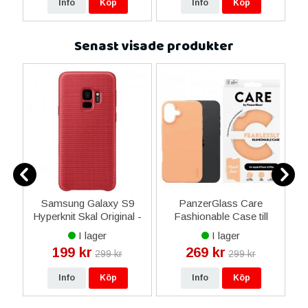
Info
Köp
Info
Köp
Senast visade produkter
ne
Samsung Galaxy S9
PanzerGlass Care
R
14
Hyperknit Skal Original -
Fashionable Case till
fö
ax
Röd
iPhone 16 Plus - Persika
I lager
I lager
ne
199 kr
269 kr
299 kr
299 kr
16
Info
Köp
Info
Köp