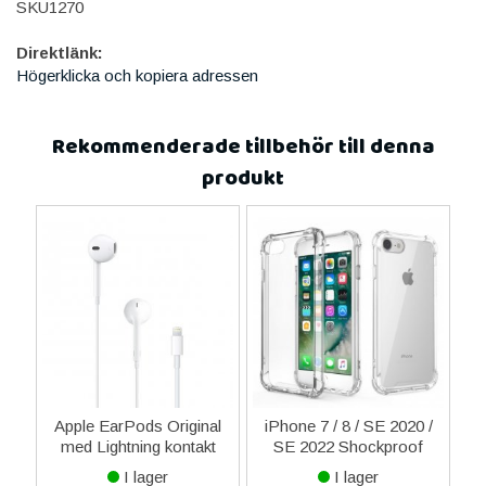
SKU1270
Direktlänk:
Högerklicka och kopiera adressen
Rekommenderade tillbehör till denna
produkt
 /
Apple EarPods Original
iPhone 7 / 8 / SE 2020 /
A
f
med Lightning kontakt
SE 2022 Shockproof
nt
MMTN2ZM/A
Skal TPU - Transparent
I lager
I lager