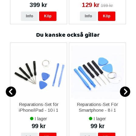
399 kr
129 kr
199 kr
Info
Köp
Info
Köp
Du kanske också gillar
0
Reparations-Set för
Reparations-Set För
ed
iPhone/iPad - 10 i 1
Smartphone - 8 i 1
M
m
I lager
I lager
99 kr
99 kr