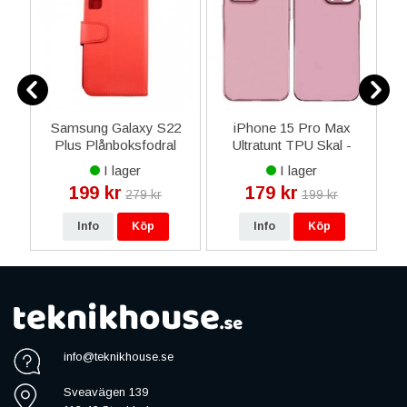
Samsung Galaxy S22
iPhone 15 Pro Max
H
Plus Plånboksfodral
Ultratunt TPU Skal -
U
med Extra Kortfack -
Rosé
K
I lager
I lager
Röd
199 kr
179 kr
279 kr
199 kr
Info
Köp
Info
Köp
info@teknikhouse.se
Sveavägen 139