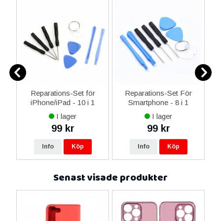
-C
Reparations-Set för
Reparations-Set För
 &
iPhone/iPad - 10 i 1
Smartphone - 8 i 1
M
I lager
I lager
99 kr
99 kr
Info
Köp
Info
Köp
Senast visade produkter