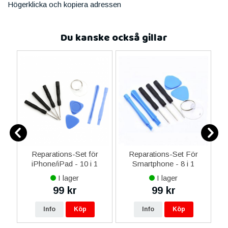
Högerklicka och kopiera adressen
Du kanske också gillar
-C
Reparations-Set för
Reparations-Set För
 &
iPhone/iPad - 10 i 1
Smartphone - 8 i 1
M
I lager
I lager
99 kr
99 kr
Info
Köp
Info
Köp