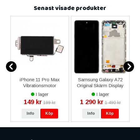
Senast visade produkter
ne
iPhone 11 Pro Max
Samsung Galaxy A72
14
Vibrationsmotor
Original Skärm Display
Pl
ax
Flexkabel
Glas Super AMOLED -
I lager
I lager
i
Svart
149 kr
1 290 kr
199 kr
1 490 kr
-
Info
Köp
Info
Köp