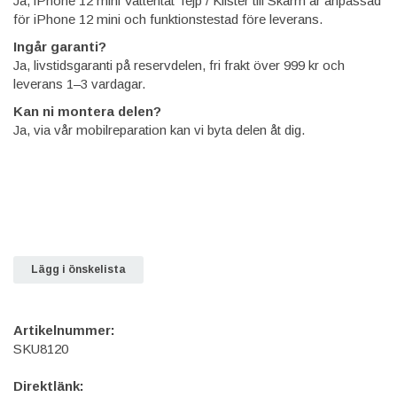
Ja, iPhone 12 mini Vattentät Tejp / Klister till Skärm är anpassad
för iPhone 12 mini och funktionstestad före leverans.
Ingår garanti?
Ja, livstidsgaranti på reservdelen, fri frakt över 999 kr och
leverans 1–3 vardagar.
Kan ni montera delen?
Ja, via vår mobilreparation kan vi byta delen åt dig.
Lägg i önskelista
Artikelnummer:
SKU8120
Direktlänk: