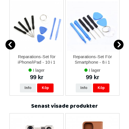
-C
Reparations-Set för
Reparations-Set För
 &
iPhone/iPad - 10 i 1
Smartphone - 8 i 1
M
I lager
I lager
99 kr
99 kr
Info
Köp
Info
Köp
Senast visade produkter