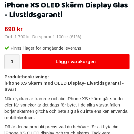
iPhone XS OLED Skärm Display Glas
- Livstidsgaranti
690 kr
Ord.
1 790 kr
. Du sparar
1 100 kr
(
61
%)
Finns i lager för omgående leverans
Lägg i varukorgen
Produktbeskrivning:
iPhone XS Skärm med OLED Display- Livstidsgaranti -
Svart
När olyckan är framme och din iPhone XS skärm går sönder
eller får sprickor är det dags för byte. I de allra värsta fallen
börjar skärmen glitcha och bete sig så du inte ens kan använda
mobilteleofnen.
Då är denna produkt precis vad du behöver för att byta din
iPhone XS OLED display och touch skärm. Tack vare