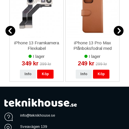
e
iPhone 13 Framkamera
iPhone 13 Pro Max
las
Flexkabel
Plånboksfodral med
Magnet - Guldbrun
I lager
I lager
349 kr
249 kr
399 kr
299 kr
Info
Köp
Info
Köp
info@teknikhouse.se
Sveavägen 139