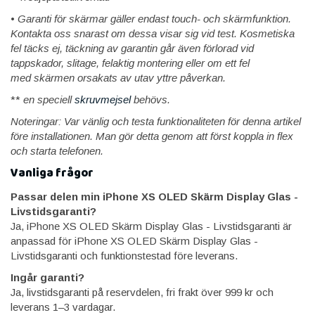
•
Garanti för skärmar gäller endast touch- och skärmfunktion.
Kontakta oss snarast om dessa visar sig vid test. Kosmetiska
fel täcks ej, täckning av garantin går även förlorad vid
tappskador, slitage, felaktig montering eller om ett fel
med skärmen orsakats av utav yttre påverkan.
**
en speciell
skruvmejsel
behövs.
Noteringar: Var vänlig och testa funktionaliteten för denna artikel
före installationen. Man gör detta genom att först koppla in flex
och starta telefonen.
Vanliga frågor
Passar delen min iPhone XS OLED Skärm Display Glas -
Livstidsgaranti?
Ja, iPhone XS OLED Skärm Display Glas - Livstidsgaranti är
anpassad för iPhone XS OLED Skärm Display Glas -
Livstidsgaranti och funktionstestad före leverans.
Ingår garanti?
Ja, livstidsgaranti på reservdelen, fri frakt över 999 kr och
leverans 1–3 vardagar.