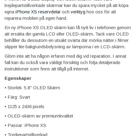
trejdepartstillverkade skärmar kan du spara mycket på att köpa
egna
iPhone XS reservdelar
och
verktyg
hos oss för att
reparera mobilen på egen hand.
En ny iPhone XS OLED skärm kan få nytt liv i telefonen genom
att ersätta din gamla LCD eller OLED-skärm. Tack vare OLED
behåller du dessutom en utsäkt svärta där mörka nätter i filmer
slipper lite bakgrundsbelysning av lamporna i en LCD-skärm.
Glöm inte att ha någon erfaren med dig vid reparation. I annat
fall kan du också vara väldigt försiktig och följa detaljerade
instruktioner som finns att tillgå på internet.
Egenskaper
• Storlek: 5.8" OLED Skärm
• Färg: Svart
• 1125 x 2436 pixels
• OLED-skärm av premiumkvalitet
• Passar: iPhone XS
• Tredjepartstillverkad