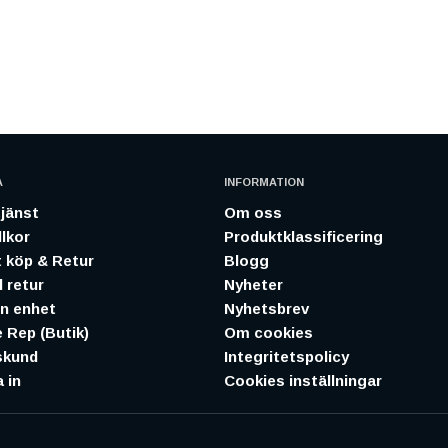
A
INFORMATION
jänst
Om oss
lkor
Produktklassificering
 köp & Retur
Blogg
 retur
Nyheter
in enhet
Nyhetsbrev
 Rep (Butik)
Om cookies
skund
Integritetspolicy
 in
Cookies inställningar