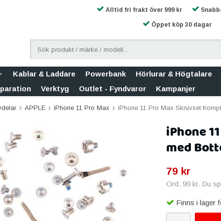
Alltid fri frakt över 999 kr
Snabba
Öppet köp 30 dagar
Kablar & Laddare
Powerbank
Hörlurar & Högtalare
eparation
Verktyg
Outlet - Fyndvaror
Kampanjer
vdelar
APPLE
iPhone 11 Pro Max
iPhone 11 Pro Max Skruvset Komple
iPhone 11
med Bott
79 kr
Ord.
99 kr
. Du s
Finns i lager