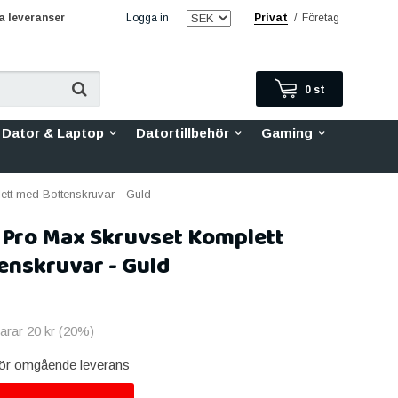
 leveranser
Logga in
Privat
/
Företag
0
st
Dator & Laptop
Datortillbehör
Gaming
tt med Bottenskruvar - Guld
 Pro Max Skruvset Komplett
enskruvar - Guld
parar
20 kr
(
20
%)
 för omgående leverans