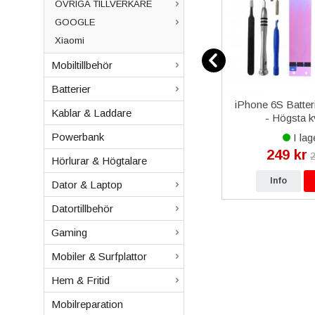
ÖVRIGA TILLVERKARE
GOOGLE
Xiaomi
Mobiltillbehör
Batterier
Max
Gear4 Fodral iPhone XS Max
iPhone 6S Batteri
Kablar & Laddare
 PC -
Oxford Skyddande D3O -
- Högsta kv
Svart
Powerbank
I lager
I lag
129 kr
249 kr
r
399 kr
2
Hörlurar & Högtalare
p
Info
Köp
Info
Dator & Laptop
Datortillbehör
Gaming
Mobiler & Surfplattor
Hem & Fritid
Mobilreparation