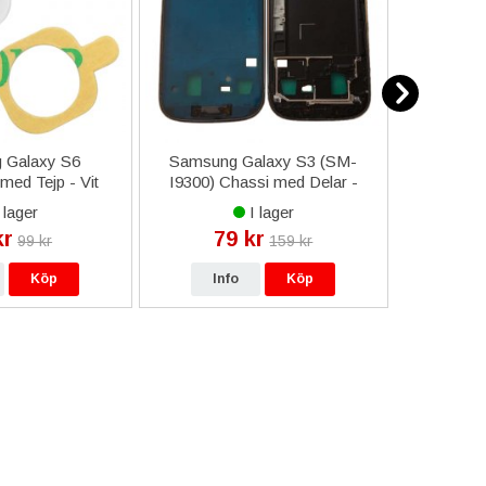
 Galaxy S6
Samsung Galaxy S3 (SM-
iPho
med Tejp - Vit
I9300) Chassi med Delar -
Transpar
Bärnstensbrun
 lager
I lager
kr
79 kr
12
99 kr
159 kr
Köp
Info
Köp
In