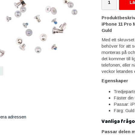
Lä
Produktbeskriv
iPhone 11 Pro 
Guld
Med ett skruvset 
behöver för att s
monteras på och av
det kommer till l
telefonen, eller 
veckor letandes 
Egenskaper
Tredjeparts
Fäster din 
Passar: i
Färg: Guld
iera adressen
Vanliga frågo
Passar delen m