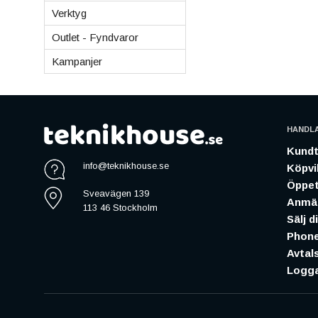
Verktyg
Outlet - Fyndvaror
Kampanjer
HANDL
Kundt
info@teknikhouse.se
Köpvil
Öppet
Sveavägen 139
Anmäl
113 46 Stockholm
Sälj d
Phone
Avtal
Logga