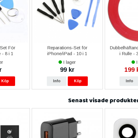
-Set För
Reparations-Set för
Dubbelhäftand
- 8 i 1
iPhone/iPad - 10 i 1
i Rulle -
er
I lager
I
r
99 kr
199 
Köp
Info
Köp
Info
Senast visade produkte