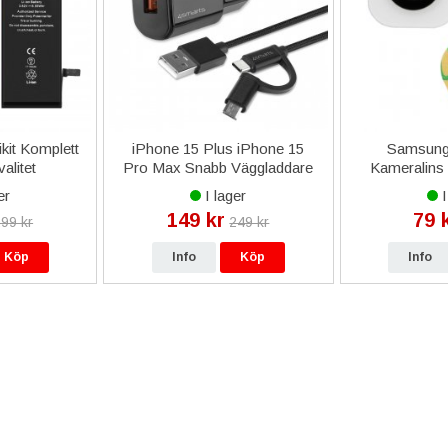
kit Komplett
iPhone 15 Plus iPhone 15
Samsung
alitet
Pro Max Snabb Väggladdare
Kameralins 
18W med ComboCord Kabel
er
I lager
I
- Svart
149 kr
79 
99 kr
249 kr
Köp
Info
Köp
Info