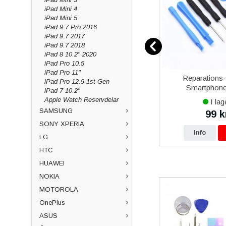
iPad Mini 4
iPad Mini 5
iPad 9.7 Pro 2016
iPad 9.7 2017
iPad 9.7 2018
iPad 8 10.2" 2020
iPad Pro 10.5
iPad Pro 11"
12
Samsung Galaxy Xcover 5
Reparations
iPad Pro 12.9 1st Gen
vart
Batteri Original
Smartphone 
iPad 7 10.2"
Apple Watch Reservdelar
I lager
I lag
SAMSUNG
479 kr
99 k
0 kr
490 kr
SONY XPERIA
p
Info
Köp
Info
LG
HTC
HUAWEI
NOKIA
MOTOROLA
OnePlus
ASUS