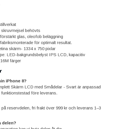
.
tillverkat
l skruvmejsel behövts
förstärkt glas, oleofob beläggning
fabriksmonterade för optimalt resultat.
tina skärm- 1334 x 750 pixlar
pe: LED-bakgrundsbelyst IPS LCD, kapacitiv
 16M färger
r
in iPhone 8?
mplett Skärm LCD med Smådelar - Svart är anpassad
 funktionstestad före leverans.
ti på reservdelen, fri frakt över 999 kr och leverans 1–3
 delen?
reparation kan vi byta delen åt dig.