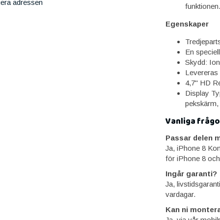
iera adressen
funktionen
Egenskaper
Tredjeparts
En speciel
Skydd: Ion
Levereras 
4,7" HD Re
Display Ty
pekskärm,
Vanliga frågo
Passar delen m
Ja, iPhone 8 Ko
för iPhone 8 och
Ingår garanti?
Ja, livstidsgaran
vardagar.
Kan ni montera
Ja, via vår mobil