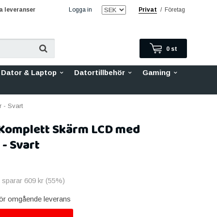
 leveranser
Logga in
Privat
/
Företag
0
st
Dator & Laptop
Datortillbehör
Gaming
 - Svart
 Komplett Skärm LCD med
- Svart
u sparar
609 kr
(
55
%)
 för omgående leverans