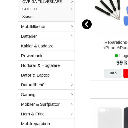
ÖVRIGA TILLVERKARE
GOOGLE
Xiaomi
Mobiltillbehör
Batterier
over 5
Samsung EP-TA800 25W
Reparations-
Kablar & Laddare
al
Strömadapter med USB-Typ
iPhone/iPad 
C kabel 1m Original - Svart
I lager
I lag
Powerbank
199 kr
99 k
kr
249 kr
Hörlurar & Högtalare
p
Info
Köp
Info
Dator & Laptop
Datortillbehör
Gaming
Mobiler & Surfplattor
Hem & Fritid
Mobilreparation