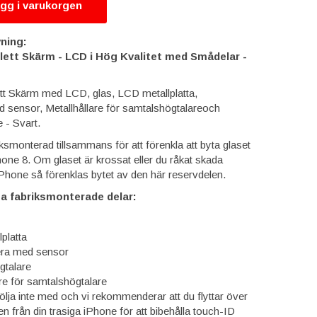
gg i varukorgen
ning:
ett Skärm - LCD i Hög Kvalitet med Smådelar -
t Skärm med LCD, glas, LCD metallplatta,
sensor, Metallhållare för samtalshögtalareoch
 - Svart.
smonterad tillsammans för att förenkla att byta glaset
hone 8. Om glaset är krossat eller du råkat skada
Phone så förenklas bytet av den här reservdelen.
sa fabriksmonterade delar:
platta
ra med sensor
gtalare
are för samtalshögtalare
ölja inte med och vi rekommenderar att du flyttar över
 från din trasiga iPhone för att bibehålla touch-ID