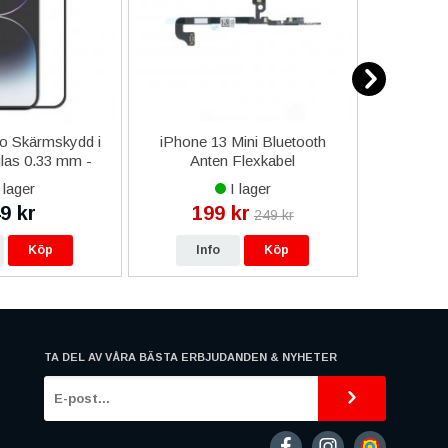
o Skärmskydd i
iPhone 13 Mini Bluetooth
iPhone 7
las 0.33 mm -
Anten Flexkabel
vart
 lager
I lager
9 kr
199 kr
43
249 kr
Köp
Info
Köp
In
TA DEL AV VÅRA BÄSTA ERBJUDANDEN & NYHETER