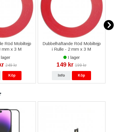
e Röd Mobiltejp
Dubbelhäftande Röd Mobiltejp
ESD-Armb
 3 mm x 3 M
i Rulle - 2 mm x 3 M
a
 lager
I lager
kr
149 kr
9
249 kr
199 kr
Köp
Info
Köp
In
r