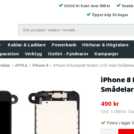
Alltid fri frakt över 999 kr
Snabba
Öppet köp 30 dagar
Kablar & Laddare
Powerbank
Hörlurar & Högtalare
eparation
Verktyg
Outlet - Fyndvaror
Kampanjer
vdelar
APPLE
iPhone 8
iPhone 8 Komplett Skärm LCD med Smådelar
iPhone 8
Smådelar 
490 kr
Ord.
1 099 kr
. D
Finns i lager