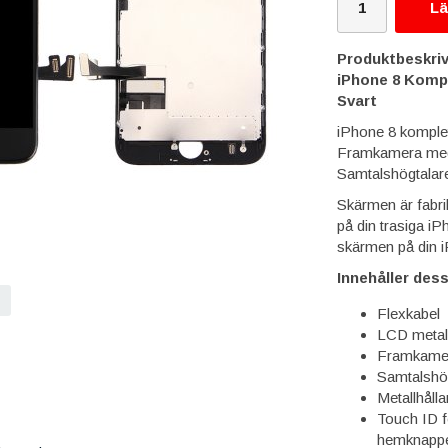
Lä
Produktbeskriv
iPhone 8 Kompl
Svart
iPhone 8 komplet
Framkamera med 
Samtalshögtalare
Skärmen är fabrik
på din trasiga iP
skärmen på din i
Innehåller des
Flexkabel
LCD metall
Framkame
Samtalshö
Metallhåll
Touch ID f
hemknappen