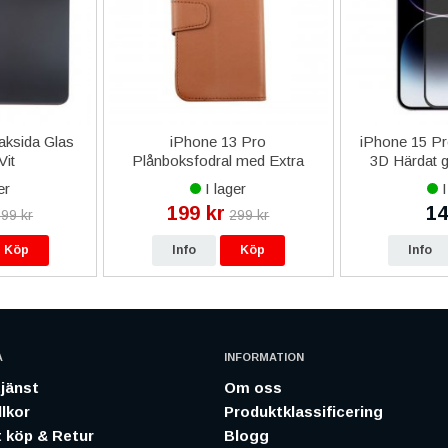
aksida Glas
iPhone 13 Pro
iPhone 15 Pr
Vit
Plånboksfodral med Extra
3D Härdat g
Kortfack - Guldbrun
S
er
I lager
I
199 kr
14
99 kr
299 kr
Köp
Info
Köp
Info
A
INFORMATION
jänst
Om oss
lkor
Produktklassificering
 köp & Retur
Blogg