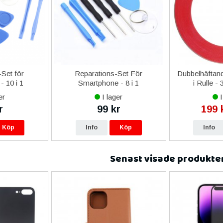
Set för
Reparations-Set För
Dubbelhäftand
- 10 i 1
Smartphone - 8 i 1
i Rulle -
er
I lager
I
r
99 kr
199 
Köp
Info
Köp
Info
Senast visade produkte