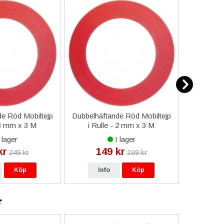
e Röd Mobiltejp
Dubbelhäftande Röd Mobiltejp
ESD-Armb
 3 mm x 3 M
i Rulle - 2 mm x 3 M
a
 lager
I lager
kr
149 kr
9
249 kr
199 kr
Köp
Info
Köp
In
r