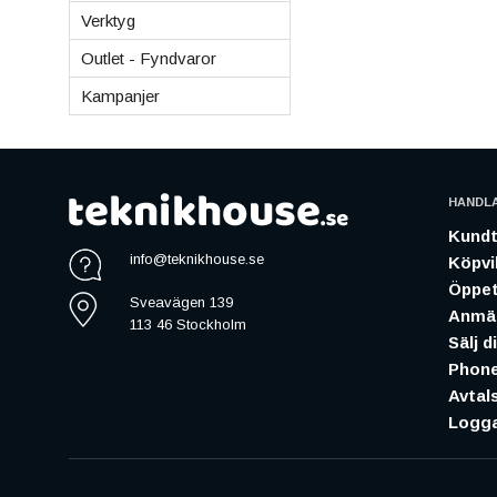
Verktyg
Outlet - Fyndvaror
Kampanjer
HANDL
Kundt
info@teknikhouse.se
Köpvil
Öppet
Sveavägen 139
Anmäl
113 46 Stockholm
Sälj d
Phone
Avtal
Logga