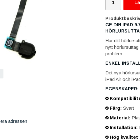
Lä
Produktbeskriv
GE DIN IPAD 9.
HÖRLURSUTTAG
Har ditt hörlursu
nytt hörlursuttag
problem.
ENKEL INSTAL
Det nya hörlursut
iPad Air och iPa
EGENSKAPER:
Kompatibilite
Färg:
Svart
Material:
Plas
iera adressen
Installation:
Hög kvalitet 