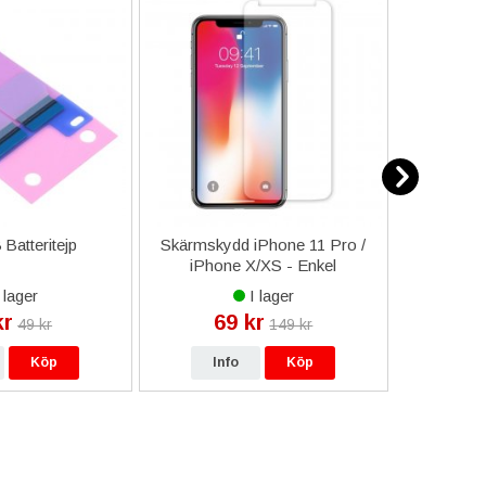
 Batteritejp
Skärmskydd iPhone 11 Pro /
iPho
iPhone X/XS - Enkel
Sam
applicering
 lager
I lager
kr
69 kr
25
49 kr
149 kr
Köp
Info
Köp
In