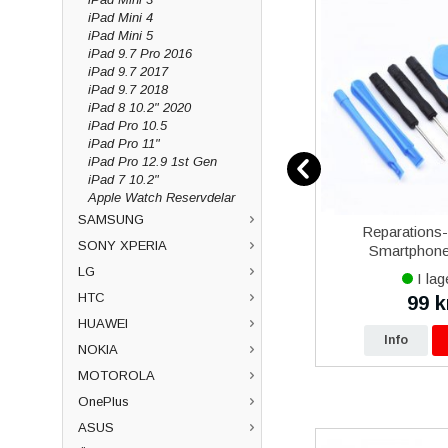
iPad Mini 4
iPad Mini 5
iPad 9.7 Pro 2016
iPad 9.7 2017
iPad 9.7 2018
iPad 8 10.2" 2020
iPad Pro 10.5
iPad Pro 11"
iPad Pro 12.9 1st Gen
iPad 7 10.2"
Apple Watch Reservdelar
SAMSUNG
12
Samsung Galaxy Xcover 5
Reparations
SONY XPERIA
vart
Batteri Original
Smartphone 
LG
I lager
I lag
HTC
479 kr
99 k
0 kr
490 kr
HUAWEI
p
Info
Köp
Info
NOKIA
MOTOROLA
OnePlus
ASUS