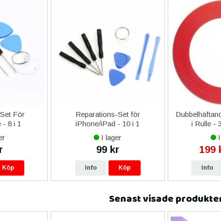
-Set För
Reparations-Set för
Dubbelhäftand
- 8 i 1
iPhone/iPad - 10 i 1
i Rulle -
er
I lager
I
r
99 kr
199 
Köp
Info
Köp
Info
Senast visade produkte