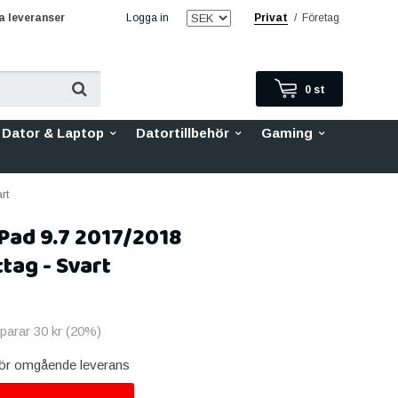
 leveranser
Logga in
Privat
/
Företag
0
st
Dator & Laptop
Datortillbehör
Gaming
rt
 iPad 9.7 2017/2018
tag - Svart
sparar
30 kr
(
20
%)
 för omgående leverans