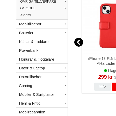
ÖVRIGA TILLVERKARE
GOOGLE
Xiaomi
Mobiltillbehör
Batterier
Kablar & Laddare
Powerbank
a kvalité
Samsung Galaxy Core Prime
iPhone 13 Plånb
Hörlurar & Högtalare
Glas & Digitizer (SM-G3608) -
Äkta Läder
Dator & Laptop
Svart
I lager
I lag
129 kr
299 kr
Datortillbehör
kr
299 kr
3
Gaming
p
Info
Köp
Info
Mobiler & Surfplattor
Hem & Fritid
Mobilreparation