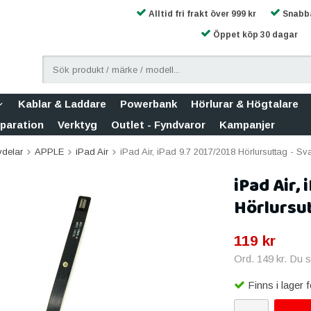
Alltid fri frakt över 999 kr
Snabba
Öppet köp 30 dagar
Kablar & Laddare
Powerbank
Hörlurar & Högtalare
eparation
Verktyg
Outlet - Fyndvaror
Kampanjer
vdelar
APPLE
iPad Air
iPad Air, iPad 9.7 2017/2018 Hörlursuttag - Sva
iPad Air,
Hörlursut
119 kr
Ord.
149 kr
. Du 
Finns i lager