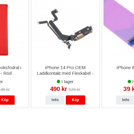
oksfodral i
iPhone 14 Pro OEM
iPhone 8
 - Röd
Laddkontakt med Flexkabel -
Guld
er
I lager
I
490 kr
39 
49 kr
539 kr
Köp
Info
Köp
Info