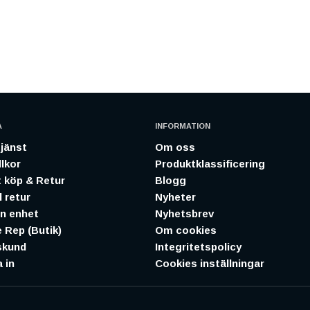
A
INFORMATION
jänst
Om oss
lkor
Produktklassificering
 köp & Retur
Blogg
 retur
Nyheter
in enhet
Nyhetsbrev
 Rep (Butik)
Om cookies
skund
Integritetspolicy
 in
Cookies inställningar