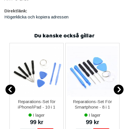
Direktlänk:
Högerklicka och kopiera adressen
Du kanske också gillar
-C
Reparations-Set för
Reparations-Set För
 &
iPhone/iPad - 10 i 1
Smartphone - 8 i 1
M
I lager
I lager
99 kr
99 kr