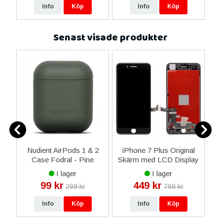
Info
Köp
Info
Köp
Senast visade produkter
e
Nudient AirPods 1 & 2
iPhone 7 Plus Original
a
Case Fodral - Pine
Skärm med LCD Display
Green
Glas - Svart
I lager
I lager
99 kr
449 kr
299 kr
799 kr
Info
Köp
Info
Köp