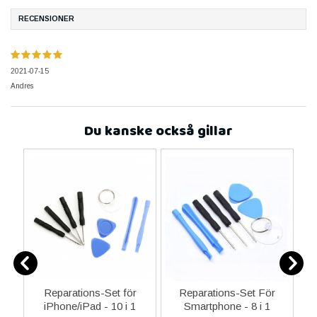
RECENSIONER
2021-07-15
Andres
Du kanske också gillar
ne
Reparations-Set för
Reparations-Set För
14
iPhone/iPad - 10 i 1
Smartphone - 8 i 1
M