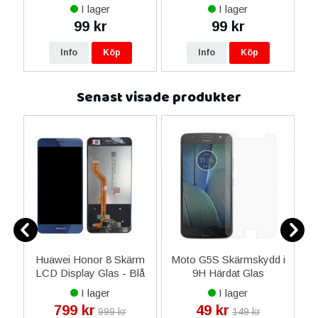
ax
I lager
I lager
ne
99 kr
99 kr
16
Info
Köp
Info
Köp
Senast visade produkter
SIM
Huawei Honor 8 Skärm
Moto G5S Skärmskydd i
i
ne
LCD Display Glas - Blå
9H Härdat Glas
L
I lager
I lager
799 kr
49 kr
999 kr
149 kr