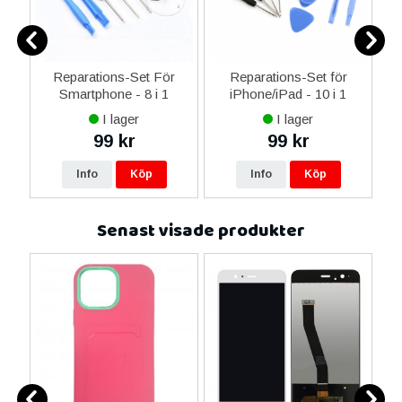
er
Reparations-Set För
Reparations-Set för
Smartphone - 8 i 1
iPhone/iPad - 10 i 1
M
I lager
I lager
99 kr
99 kr
Info
Köp
Info
Köp
Senast visade produkter