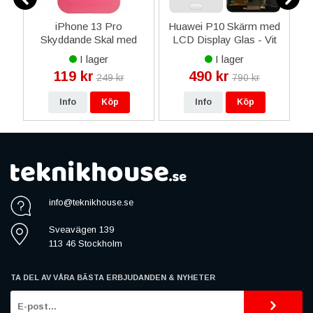
 S
iPhone 13 Pro
Huawei P10 Skärm med
i
Skyddande Skal med
LCD Display Glas - Vit
G
Kortficka - Rosa /
I lager
I lager
Turkos
119 kr
490 kr
249 kr
790 kr
Info
Köp
Info
Köp
info@teknikhouse.se
Sveavägen 139
113 46 Stockholm
TA DEL AV VÅRA BÄSTA ERBJUDANDEN & NYHETER