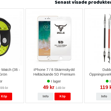
Senast visade produkte
e Watch (38 -
iPhone 7 / 8 Skärmskydd
Dubbe
Grön
Heltäckande 5D Premium
Öppningsverkt
Bulls - Vit
er
I lager
I
49 kr
119 
99 kr
149 kr
Köp
Info
Köp
Info