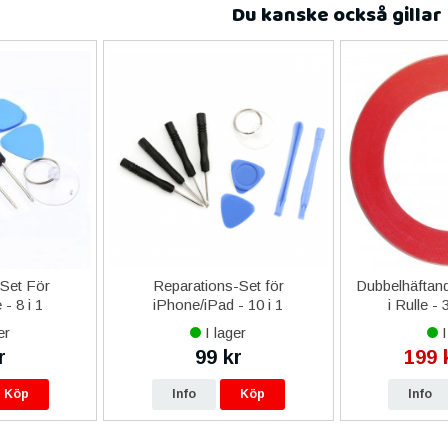
Du kanske också gillar
-Set För
Reparations-Set för
Dubbelhäftand
- 8 i 1
iPhone/iPad - 10 i 1
i Rulle -
er
I lager
I
r
99 kr
199 
Köp
Info
Köp
Info