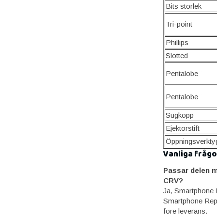
Bits storlek
Tri-point
Phillips
Slotted
Pentalobe
Pentalobe
Sugkopp
Ejektorstift
Öppningsverkty
Vanliga frågo
Passar delen m
CRV?
Ja, Smartphone 
Smartphone Repa
före leverans.