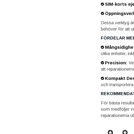
SIM-korts eje
Öppningsver
Dessa verktyg är 
behöver för att u
FÖRDELAR ME
Mångsidighe
olika enheter, i
Precision
:
Ver
att reparationern
Kompakt Des
och transportera
REKOMMENDA
För bästa result
som medföljer ve
reparationerna ut