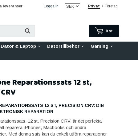
 leveranser
Logga in
Privat
/
Företag
0
st
Dator & Laptop
Datortillbehör
Gaming
e Reparationssats 12 st,
 CRV
EPARATIONSSATS 12 ST, PRECISION CRV: DIN
EKTRONISK REPARATION
ationssats, 12 st, Precision CRV, är det perfekta
r att reparera iPhones, Macbooks och andra
ter. Med denna sats kan du enkelt utföra reparationer