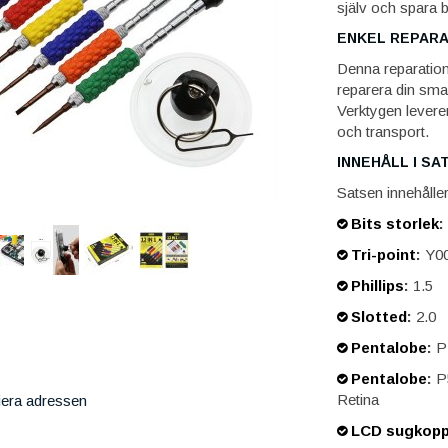
själv och spara b
ENKEL REPARA
Denna reparation
reparera din smar
Verktygen leverer
och transport.
INNEHÅLL I SA
Satsen innehåller
Bits storlek
:
Tri-point
:
Y00
Phillips
:
1.5
Slotted
:
2.0
Pentalobe
:
P2
Pentalobe
:
P5
Retina
iera adressen
LCD sugkop