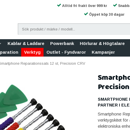
Alltid fri frakt över 999 kr
Snabba
Öppet köp 30 dagar
Kablar & Laddare
Powerbank
Hörlurar & Högtalare
eparation
Verktyg
Outlet - Fyndvaror
Kampanjer
Smartphone Reparationssats 12 st, Precision CRV
Smartphon
Precision
SMARTPHONE R
PARTNER I EL
Smartphone Repar
verktygskitet fö
elektroniska enhe