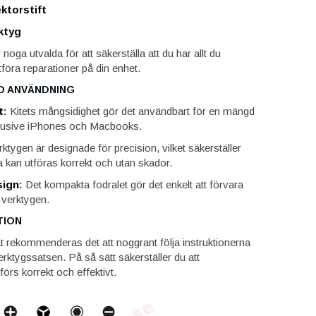
ktorstift
ktyg
noga utvalda för att säkerställa att du har allt du
tföra reparationer på din enhet.
D ANVÄNDNING
t
:
Kitets mångsidighet gör det användbart för en mängd
nklusive iPhones och Macbooks.
ktygen är designade för precision, vilket säkerställer
a kan utföras korrekt och utan skador.
ign
:
Det kompakta fodralet gör det enkelt att förvara
 verktygen.
TION
at rekommenderas det att noggrant följa instruktionerna
rktygssatsen. På så sätt säkerställer du att
förs korrekt och effektivt.