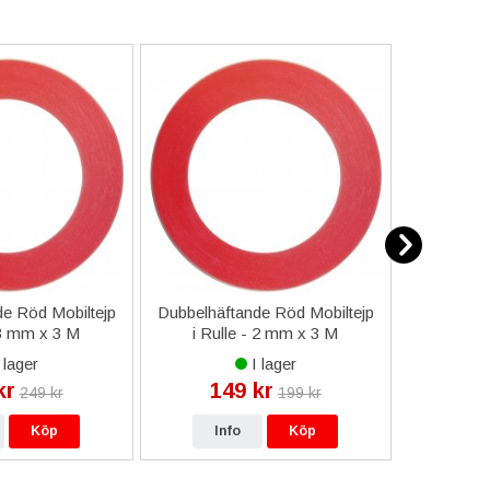
e Röd Mobiltejp
Dubbelhäftande Röd Mobiltejp
ESD-Armb
 3 mm x 3 M
i Rulle - 2 mm x 3 M
a
 lager
I lager
kr
149 kr
9
249 kr
199 kr
Köp
Info
Köp
In