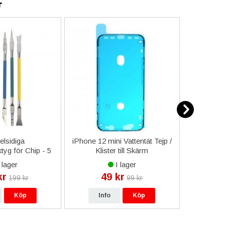
r
lsidiga
iPhone 12 mini Vattentät Tejp /
Apple 
yg för Chip - 5
Klister till Skärm
Loop Armb
st
cherr
 lager
I lager
kr
49 kr
49
199 kr
99 kr
Köp
Info
Köp
In