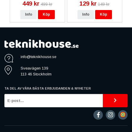
449 kr
129 kr
499 kr
149 kr
Snabbladdning - Svart
Info
Köp
Info
Köp
info@teknikhouse.se
Sveavägen 139
113 46 Stockholm
TA DEL AV VÅRA BÄSTA ERBJUDANDEN & NYHETER