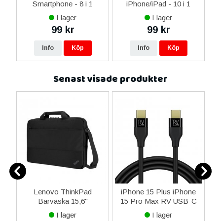
14
Smartphone - 8 i 1
iPhone/iPad - 10 i 1
M
ax
I lager
I lager
ne
99 kr
99 kr
re
Info
Köp
Info
Köp
Senast visade produkter
l -
Lenovo ThinkPad
iPhone 15 Plus iPhone
Sa
Bärväska 15,6"
15 Pro Max RV USB-C
(
Polyester - Svart
till USB-C Kabel 1 Meter
I lager
I lager
upp till 60W