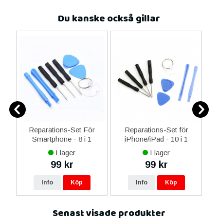
Du kanske också gillar
er
Reparations-Set För
Reparations-Set för
Smartphone - 8 i 1
iPhone/iPad - 10 i 1
M
I lager
I lager
99 kr
99 kr
Info
Köp
Info
Köp
Senast visade produkter