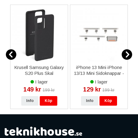
al
Krusell Samsung Galaxy
iPhone 13 Mini iPhone
S20 Plus Skal
13/13 Mini Sidoknappar -
SandCover - Svart
Vit
I lager
I lager
149 kr
129 kr
199 kr
199 kr
Info
Köp
Info
Köp