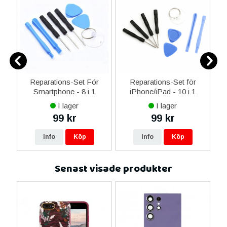
er
Reparations-Set För
Reparations-Set för
Smartphone - 8 i 1
iPhone/iPad - 10 i 1
M
I lager
I lager
99 kr
99 kr
Info
Köp
Info
Köp
Senast visade produkter