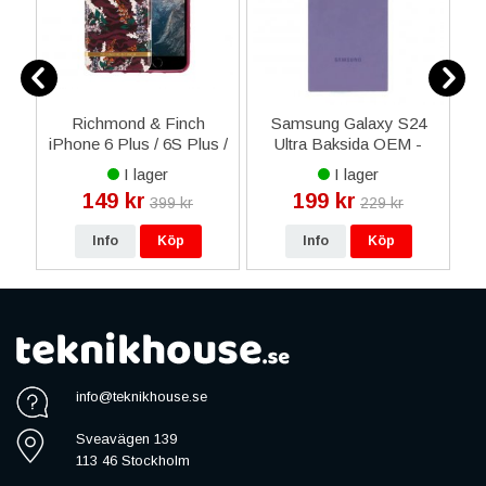
2T
Richmond & Finch
Samsung Galaxy S24
al
iPhone 6 Plus / 6S Plus /
Ultra Baksida OEM -
7 Plus / iPhone 8 Plus
Mörklila
I lager
I lager
Skal - Blommig Zebra
149 kr
199 kr
399 kr
229 kr
Info
Köp
Info
Köp
info@teknikhouse.se
Sveavägen 139
113 46 Stockholm