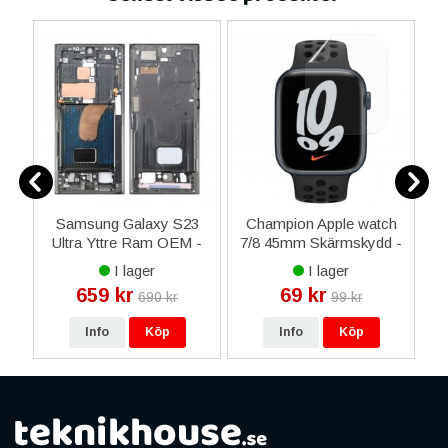
m
Samsung Galaxy S23
Champion Apple watch
ög
Ultra Yttre Ram OEM -
7/8 45mm Skärmskydd -
Grön
3-pack
I lager
I lager
659 kr
69 kr
690 kr
99 kr
Info
Köp
Info
Köp