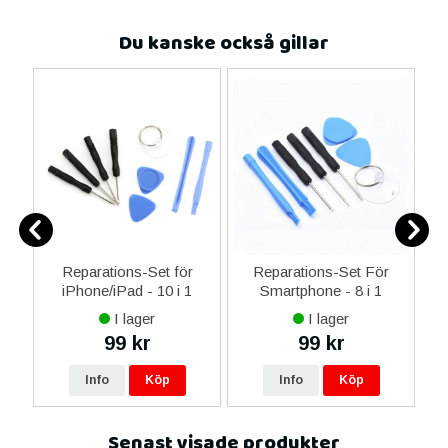
Du kanske också gillar
-C
Reparations-Set för
Reparations-Set För
 &
iPhone/iPad - 10 i 1
Smartphone - 8 i 1
M
I lager
I lager
99 kr
99 kr
Info
Köp
Info
Köp
Senast visade produkter