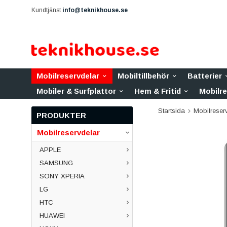
Kundtjänst
info@teknikhouse.se
Mobilreservdelar
Mobiltillbehör
Batterier
Mobiler & Surfplattor
Hem & Fritid
Mobilr
Startsida
Mobilreser
PRODUKTER
Mobilreservdelar
APPLE
SAMSUNG
SONY XPERIA
LG
HTC
HUAWEI