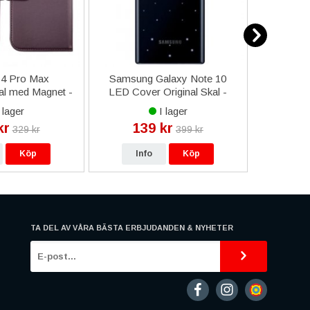
14 Pro Max
Samsung Galaxy Note 10
iPhone 5
al med Magnet -
LED Cover Original Skal -
Lila
Svart
 lager
I lager
kr
139 kr
12
329 kr
399 kr
Köp
Info
Köp
In
TA DEL AV VÅRA BÄSTA ERBJUDANDEN & NYHETER