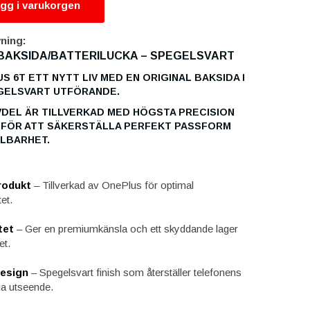
gg i varukorgen
ning:
BAKSIDA/BATTERILUCKA – SPEGELSVART
S 6T ETT NYTT LIV MED EN ORIGINAL BAKSIDA I
GELSVART UTFÖRANDE.
DEL ÄR TILLVERKAD MED HÖGSTA PRECISION
 FÖR ATT SÄKERSTÄLLA PERFEKT PASSFORM
LBARHET.
rodukt
– Tillverkad av OnePlus för optimal
et.
tet
– Ger en premiumkänsla och ett skyddande lager
et.
design
– Spegelsvart finish som återställer telefonens
ga utseende.