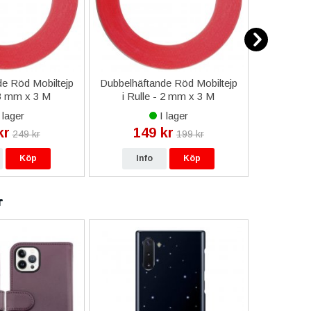
e Röd Mobiltejp
Dubbelhäftande Röd Mobiltejp
ESD-Armb
 3 mm x 3 M
i Rulle - 2 mm x 3 M
a
 lager
I lager
kr
149 kr
9
249 kr
199 kr
Köp
Info
Köp
In
r