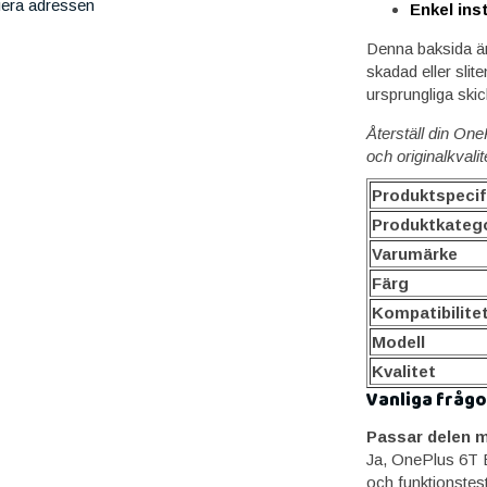
iera adressen
Enkel ins
Denna baksida är 
skadad eller slite
ursprungliga skic
Återställ din On
och originalkvalit
Produktspecif
Produktkatego
Varumärke
Färg
Kompatibilite
Modell
Kvalitet
Vanliga frågo
Passar delen m
Ja, OnePlus 6T B
och funktionstes