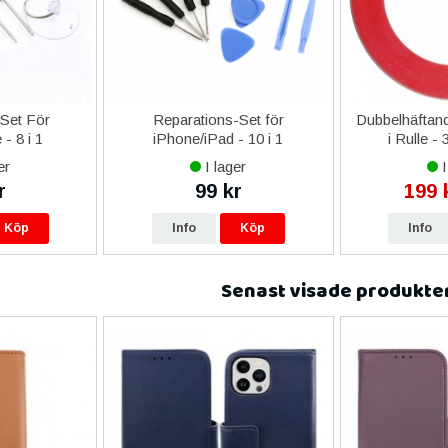
-Set För
Reparations-Set för
Dubbelhäftand
- 8 i 1
iPhone/iPad - 10 i 1
i Rulle -
er
I lager
I
r
99 kr
199 
Köp
Info
Köp
Info
Senast visade produkte