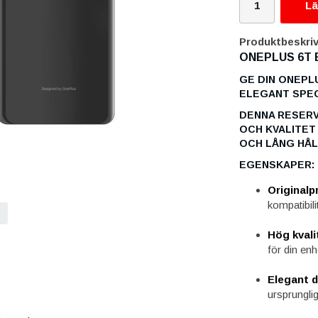
Lä
Produktbeskriv
ONEPLUS 6T 
GE DIN ONEPLU
ELEGANT SPE
DENNA RESERV
OCH KVALITET
OCH LÅNG HÅL
EGENSKAPER:
Originalp
kompatibilit
Hög kvali
för din enh
Elegant 
ursprungli