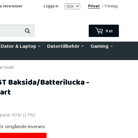
 leveranser
Logga in
Privat
/
Företag
0
st
Dator & Laptop
Datortillbehör
Gaming
el Svart
T Baksida/Batterilucka -
art
sparar
50 kr
(
17
%)
 för omgående leverans