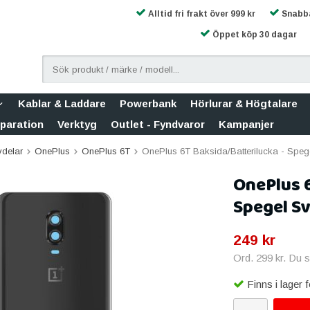
Alltid fri frakt över 999 kr
Snabba
Öppet köp 30 dagar
Kablar & Laddare
Powerbank
Hörlurar & Högtalare
eparation
Verktyg
Outlet - Fyndvaror
Kampanjer
vdelar
OnePlus
OnePlus 6T
OnePlus 6T Baksida/Batterilucka - Speg
OnePlus 6
Spegel Sv
249 kr
Ord.
299 kr
. Du 
Finns i lager