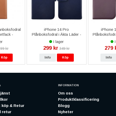
ånboksfodral
iPhone 14 Pro
iPhone 
rtfack -
Plånboksfodral i Äkta Läder -
Plånboksfodr
un
Blå
er
I lager
I
299 kr
279 
99 kr
349 kr
Köp
Info
Köp
Info
A
INFORMATION
jänst
Om oss
lkor
Produktklassificering
 köp & Retur
Blogg
 retur
Nyheter