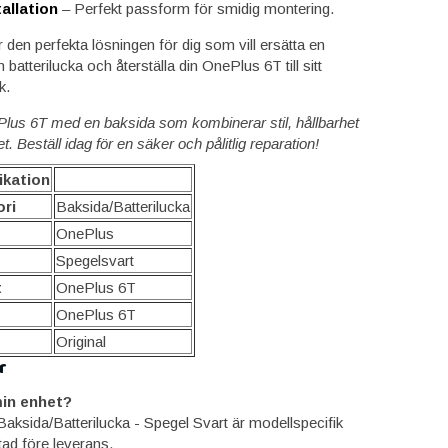
tallation
– Perfekt passform för smidig montering.
den perfekta lösningen för dig som vill ersätta en
n batterilucka och återställa din OnePlus 6T till sitt
k.
ePlus 6T med en baksida som kombinerar stil, hållbarhet
et. Beställ idag för en säker och pålitlig reparation!
ikation
ri
Baksida/Batterilucka
OnePlus
Spegelsvart
t
OnePlus 6T
OnePlus 6T
Original
r
in enhet?
aksida/Batterilucka - Spegel Svart är modellspecifik
tad före leverans.