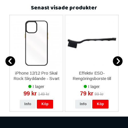
Senast visade produkter
iPhone 12/12 Pro Skal
Effektiv ESD-
i
Rock Skyddande - Svart
Rengöringsborste till
Gul
Mobil & Surfplatta
I lager
I lager
99 kr
79 kr
149 kr
99 kr
Info
Köp
Info
Köp