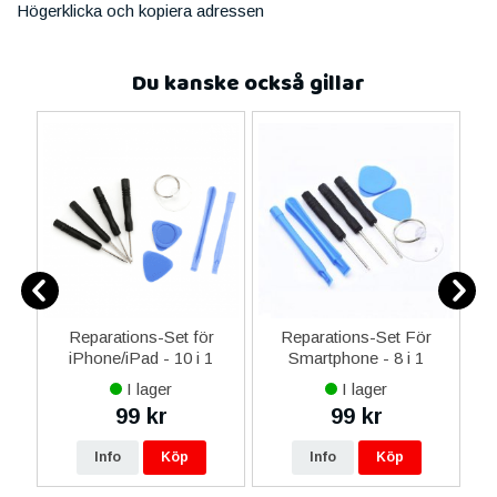
Högerklicka och kopiera adressen
Du kanske också gillar
Reparations-Set för
Reparations-Set För
 i
iPhone/iPad - 10 i 1
Smartphone - 8 i 1
M
I lager
I lager
99 kr
99 kr
Info
Köp
Info
Köp