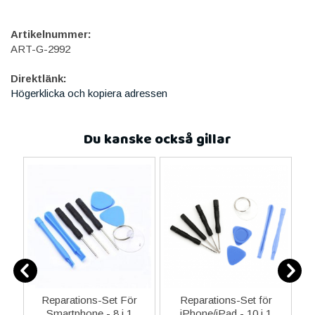
Artikelnummer:
ART-G-2992
Direktlänk:
Högerklicka och kopiera adressen
Du kanske också gillar
er
Reparations-Set För
Reparations-Set för
Smartphone - 8 i 1
iPhone/iPad - 10 i 1
M