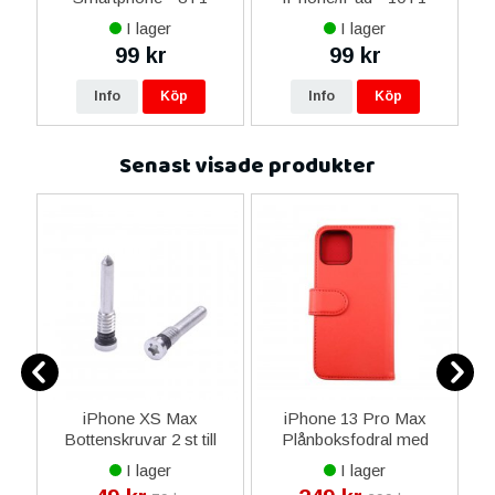
I lager
I lager
99 kr
99 kr
Info
Köp
Info
Köp
Senast visade produkter
iPhone XS Max
iPhone 13 Pro Max
al
Bottenskruvar 2 st till
Plånboksfodral med
Laddkontakt - Silver
Magnet - Röd
I lager
I lager