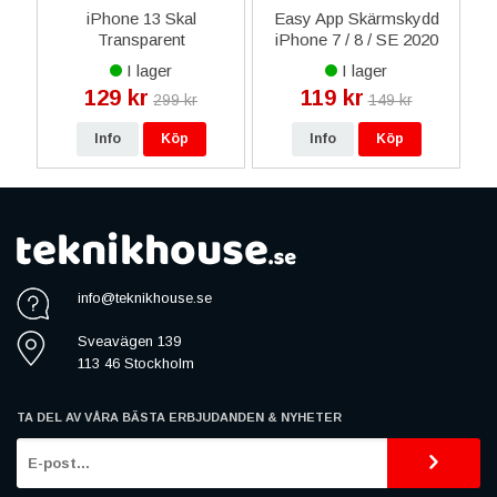
iPhone 13 Skal
Easy App Skärmskydd
las
Transparent
iPhone 7 / 8 / SE 2020
V
Polykarbonat - Rosa
2022 - Svart
I lager
I lager
129 kr
119 kr
299 kr
149 kr
Info
Köp
Info
Köp
info@teknikhouse.se
Sveavägen 139
113 46 Stockholm
TA DEL AV VÅRA BÄSTA ERBJUDANDEN & NYHETER