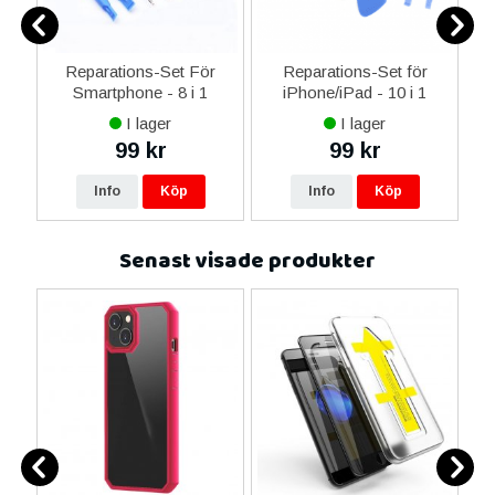
ne
Reparations-Set För
Reparations-Set för
14
Smartphone - 8 i 1
iPhone/iPad - 10 i 1
M
ax
I lager
I lager
ne
99 kr
99 kr
re
Info
Köp
Info
Köp
Senast visade produkter