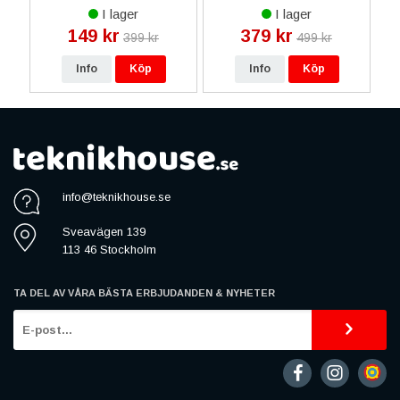
ila
Brompton Vikbart
I lager
I lager
149 kr
379 kr
399 kr
499 kr
Info
Köp
Info
Köp
info@teknikhouse.se
Sveavägen 139
113 46 Stockholm
TA DEL AV VÅRA BÄSTA ERBJUDANDEN & NYHETER