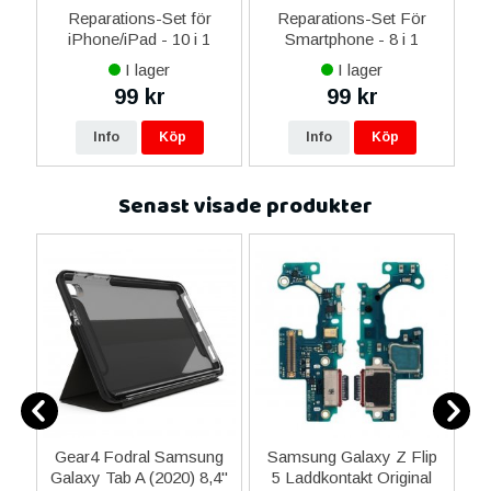
0
Reparations-Set för
Reparations-Set För
ed
iPhone/iPad - 10 i 1
Smartphone - 8 i 1
M
m
I lager
I lager
99 kr
99 kr
Info
Köp
Info
Köp
Senast visade produkter
Gear4 Fodral Samsung
Samsung Galaxy Z Flip
S
d
Galaxy Tab A (2020) 8,4"
5 Laddkontakt Original
P