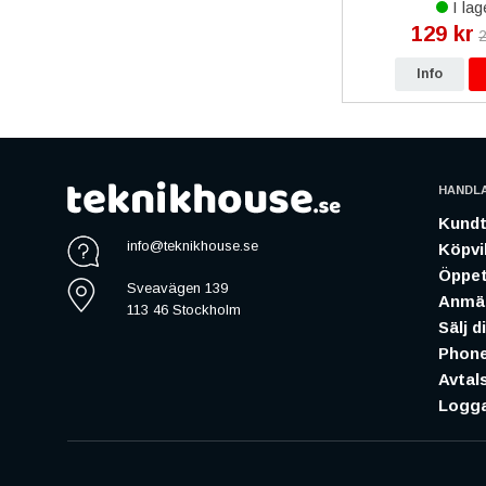
I lager
I lag
2 490 kr
129 kr
3 490 kr
2
p
Info
Köp
Info
HANDL
Kundt
info@teknikhouse.se
Köpvil
Öppet
Sveavägen 139
Anmäl
113 46 Stockholm
Sälj d
Phone
Avtal
Logga