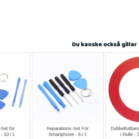
Du kanske också gillar
Set för
Reparations-Set För
Dubbelhäftand
- 10 i 1
Smartphone - 8 i 1
i Rulle -