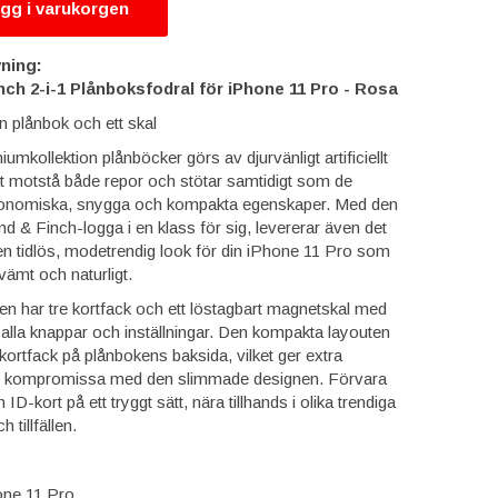
gg i varukorgen
ning:
ch 2-i-1 Plånboksfodral för iPhone 11 Pro - Rosa
n plånbok och ett skal
kollektion plånböcker görs av djurvänligt artificiellt
att motstå både repor och stötar samtidigt som de
rgonomiska, snygga och kompakta egenskaper. Med den
 & Finch-logga i en klass för sig, levererar även det
 en tidlös, modetrendig look för din iPhone 11 Pro som
vämt och naturligt.
en har tre kortfack och ett löstagbart magnetskal med
l alla knappar och inställningar. Den kompakta layouten
kortfack på plånbokens baksida, vilket ger extra
t kompromissa med den slimmade designen. Förvara
 ID-kort på ett tryggt sätt, nära tillhands i olika trendiga
h tillfällen.
hone 11 Pro