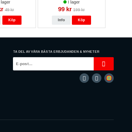
 lager
I lager
kr
99 kr
9
49 kr
199 kr
Köp
Info
Köp
In
TA DEL AV VÅRA BÄSTA ERBJUDANDEN & NYHETER