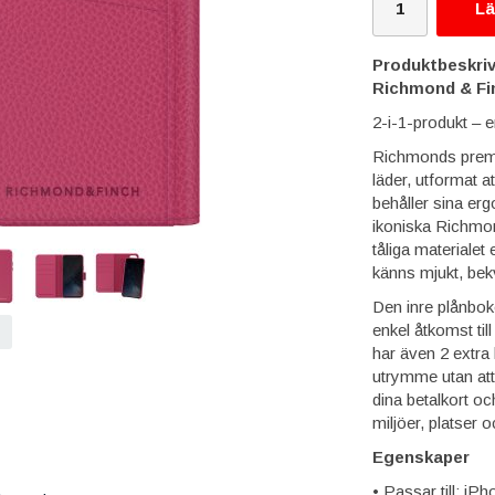
Lä
Produktbeskriv
Richmond & Fin
2-i-1-produkt – e
Richmonds premium
läder, utformat 
behåller sina e
ikoniska Richmond
tåliga materialet
känns mjukt, bek
Den inre plånbok
enkel åtkomst til
har även 2 extra 
utrymme utan at
dina betalkort och
miljöer, platser oc
Egenskaper
• Passar till: iP