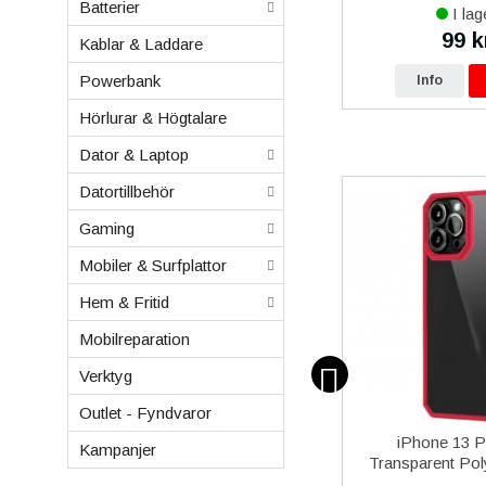
C kabel 1m Original - Svart
Batterier
I lager
I lag
199 kr
99 k
kr
249 kr
Kablar & Laddare
Powerbank
p
Info
Köp
Info
Hörlurar & Högtalare
Dator & Laptop
Datortillbehör
Gaming
Mobiler & Surfplattor
Hem & Fritid
Mobilreparation
Verktyg
Outlet - Fyndvaror
takt &
iPhone 13 Pro Original OLED
iPhone 13 P
Kampanjer
el - Vit
Skärm Display Glas – Svart
Transparent Pol
Ros