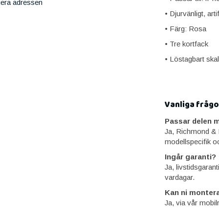
iera adressen
• Djurvänligt, artif
• Färg: Rosa
• Tre kortfack
• Löstagbart skal
Vanliga frågo
Passar delen m
Ja, Richmond & F
modellspecifik o
Ingår garanti?
Ja, livstidsgaran
vardagar.
Kan ni montera
Ja, via vår mobil