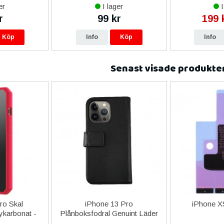
er
I lager
I
r
99 kr
199 
Köp
Info
Köp
Info
Senast visade produkte
ro Skal
iPhone 13 Pro
iPhone XS
ykarbonat -
Plånboksfodral Genuint Läder
a
- Svart