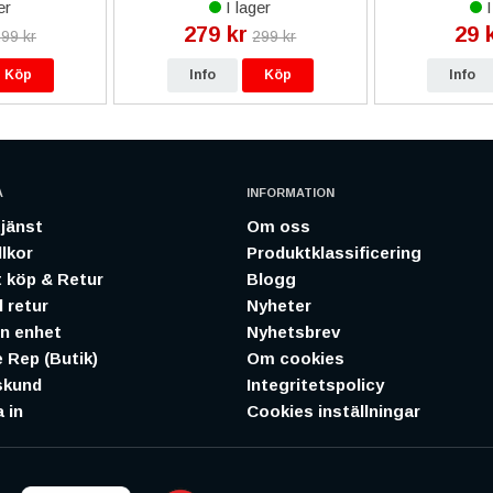
er
I lager
I
279 kr
29 
99 kr
299 kr
Köp
Info
Köp
Info
A
INFORMATION
jänst
Om oss
lkor
Produktklassificering
 köp & Retur
Blogg
 retur
Nyheter
in enhet
Nyhetsbrev
 Rep (Butik)
Om cookies
skund
Integritetspolicy
 in
Cookies inställningar