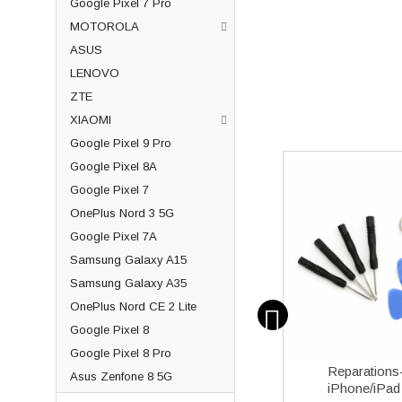
Google Pixel 7 Pro
MOTOROLA
ASUS
LENOVO
ZTE
XIAOMI
Google Pixel 9 Pro
Google Pixel 8A
Google Pixel 7
OnePlus Nord 3 5G
Google Pixel 7A
Samsung Galaxy A15
Samsung Galaxy A35
OnePlus Nord CE 2 Lite
Google Pixel 8
Google Pixel 8 Pro
over 5
Samsung EP-TA800 25W
Reparations-
Asus Zenfone 8 5G
al
Strömadapter med USB-Typ
iPhone/iPad 