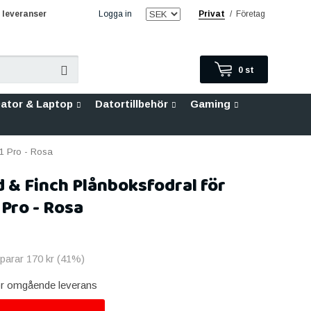
leveranser
Logga in
Privat
/
Företag
0
st
ator & Laptop
Datortillbehör
Gaming
1 Pro - Rosa
 & Finch Plånboksfodral för
 Pro - Rosa
sparar
170 kr
(
41
%)
för omgående leverans