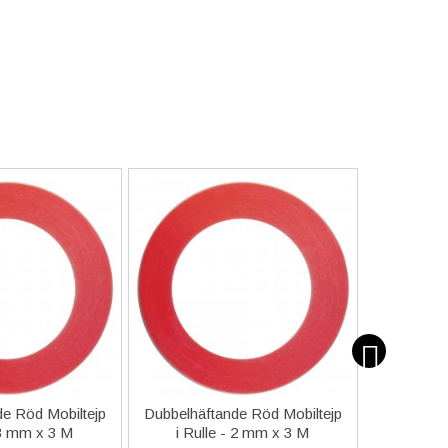
e Röd Mobiltejp
Dubbelhäftande Röd Mobiltejp
ESD-Armb
 3 mm x 3 M
i Rulle - 2 mm x 3 M
a