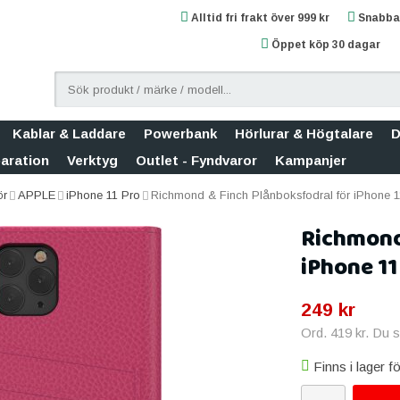
Alltid fri frakt över 999 kr
Snabba 
Öppet köp 30 dagar
Kablar & Laddare
Powerbank
Hörlurar & Högtalare
D
aration
Verktyg
Outlet - Fyndvaror
Kampanjer
ör
APPLE
iPhone 11 Pro
Richmond & Finch Plånboksfodral för iPhone 1
Richmond
iPhone 11
249 kr
Ord.
419 kr
. Du 
Finns i lager 