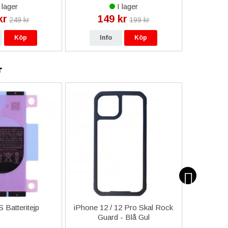
 lager
I lager
kr
149 kr
9
249 kr
199 kr
Köp
Info
Köp
In
r
 Batteritejp
iPhone 12 / 12 Pro Skal Rock
iPh
Guard - Blå Gul
Sam