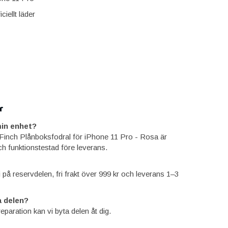
iciellt läder
r
in enhet?
inch Plånboksfodral för iPhone 11 Pro - Rosa är
ch funktionstestad före leverans.
ti på reservdelen, fri frakt över 999 kr och leverans 1–3
 delen?
reparation kan vi byta delen åt dig.