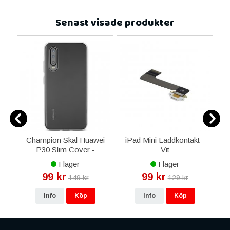
Senast visade produkter
4
Champion Skal Huawei
iPad Mini Laddkontakt -
P30 Slim Cover -
Vit
B
l
Transparent
I lager
I lager
99 kr
99 kr
149 kr
129 kr
Info
Köp
Info
Köp