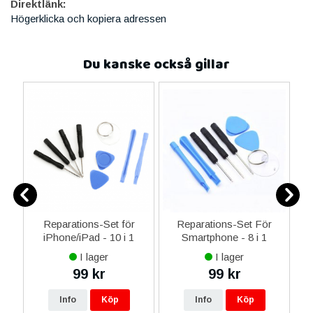
Direktlänk:
Högerklicka och kopiera adressen
Du kanske också gillar
0
Reparations-Set för
Reparations-Set För
ed
iPhone/iPad - 10 i 1
Smartphone - 8 i 1
M
m
I lager
I lager
99 kr
99 kr
Info
Köp
Info
Köp