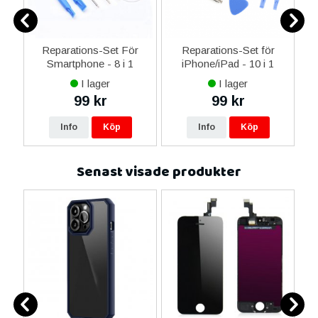
er
Reparations-Set För
Reparations-Set för
Smartphone - 8 i 1
iPhone/iPad - 10 i 1
M
I lager
I lager
99 kr
99 kr
Info
Köp
Info
Köp
Senast visade produkter