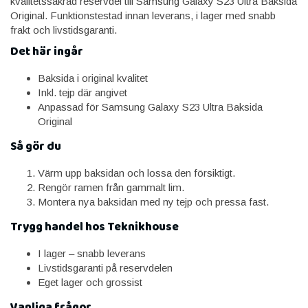
kvalitetssäkrad reservdel till Samsung Galaxy S23 Ultra Baksida
Original. Funktionstestad innan leverans, i lager med snabb
frakt och livstidsgaranti.
Det här ingår
Baksida i original kvalitet
Inkl. tejp där angivet
Anpassad för Samsung Galaxy S23 Ultra Baksida
Original
Så gör du
Värm upp baksidan och lossa den försiktigt.
Rengör ramen från gammalt lim.
Montera nya baksidan med ny tejp och pressa fast.
Trygg handel hos Teknikhouse
I lager – snabb leverans
Livstidsgaranti på reservdelen
Eget lager och grossist
Vanliga frågor