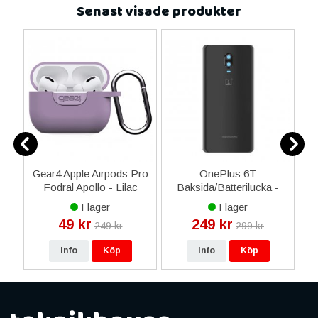
Senast visade produkter
m
Gear4 Apple Airpods Pro
OnePlus 6T
 -
Fodral Apollo - Lilac
Baksida/Batterilucka -
Spegel Svart
I lager
I lager
49 kr
249 kr
249 kr
299 kr
Info
Köp
Info
Köp