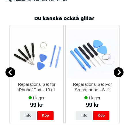
Du kanske också gillar
0
Reparations-Set för
Reparations-Set För
ed
iPhone/iPad - 10 i 1
Smartphone - 8 i 1
M
m
I lager
I lager
99 kr
99 kr
Info
Köp
Info
Köp