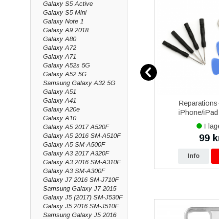
Galaxy S5 Active
Galaxy S5 Mini
Galaxy Note 1
Galaxy A9 2018
Galaxy A80
Galaxy A72
Galaxy A71
Galaxy A52s 5G
Galaxy A52 5G
Samsung Galaxy A32 5G
Galaxy A51
Galaxy A41
over 5
Samsung EP-TA800 25W
Reparations-
Galaxy A20e
al
Strömadapter med USB-Typ
iPhone/iPad 
Galaxy A10
C kabel 1m Original - Svart
I lager
I lag
Galaxy A5 2017 A520F
Galaxy A5 2016 SM-A510F
199 kr
99 k
kr
249 kr
Galaxy A5 SM-A500F
Galaxy A3 2017 A320F
p
Info
Köp
Info
Galaxy A3 2016 SM-A310F
Galaxy A3 SM-A300F
Galaxy J7 2016 SM-J710F
Samsung Galaxy J7 2015
Galaxy J5 (2017) SM-J530F
Galaxy J5 2016 SM-J510F
Samsung Galaxy J5 2016