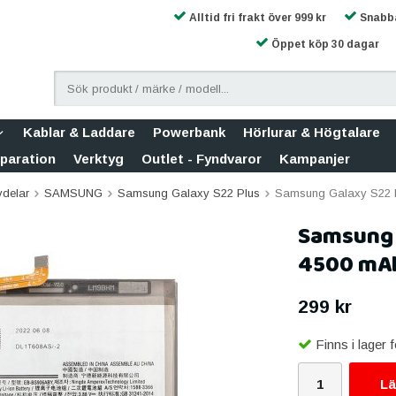
Alltid fri frakt över 999 kr
Snabba
Öppet köp 30 dagar
Kablar & Laddare
Powerbank
Hörlurar & Högtalare
eparation
Verktyg
Outlet - Fyndvaror
Kampanjer
vdelar
SAMSUNG
Samsung Galaxy S22 Plus
Samsung Galaxy S22 P
Samsung G
4500 mA
299 kr
Finns i lager
Lä