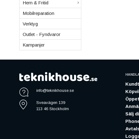
Hem & Fritid
Mobilreparation
Verktyg
Outlet - Fyndvaror
Kampanjer
HANDL
Kundt
info@teknikhouse.se
Köpvil
Öppet
Sveavägen 139
Anmäl
113 46 Stockholm
Sälj d
Phone
Avtal
Logga