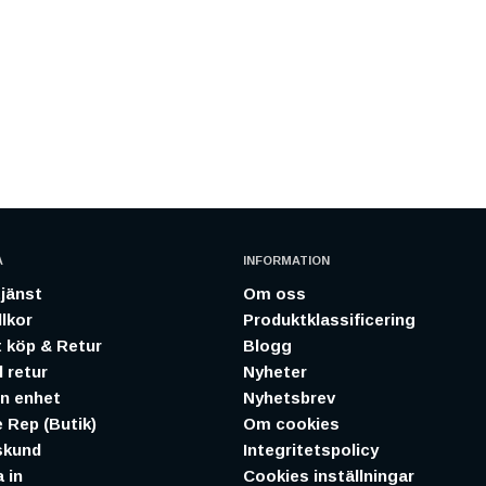
A
INFORMATION
jänst
Om oss
lkor
Produktklassificering
 köp & Retur
Blogg
 retur
Nyheter
in enhet
Nyhetsbrev
 Rep (Butik)
Om cookies
skund
Integritetspolicy
 in
Cookies inställningar