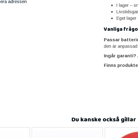
iera adressen
I lager – 
Livstidsga
Eget lager
Vanliga frågo
Passar batter
den är anpassad
Ingår garanti?
J
Finns produkte
Du kanske också gillar