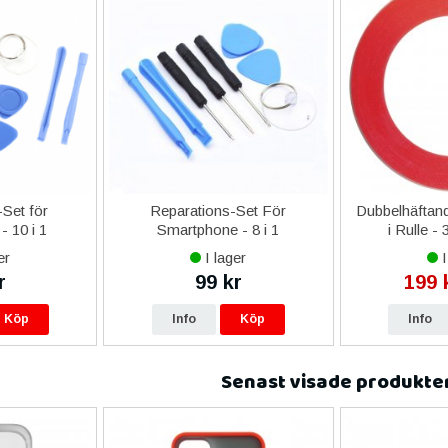
Set för
Reparations-Set För
Dubbelhäftand
- 10 i 1
Smartphone - 8 i 1
i Rulle -
er
I lager
I
r
99 kr
199 
Köp
Info
Köp
Info
Senast visade produkte