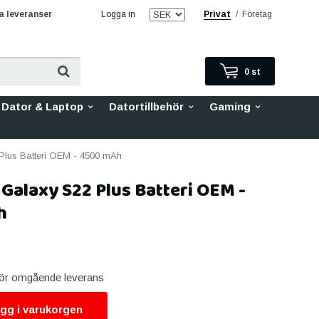
 leveranser
Logga in
Privat
/
Företag
0
st
Dator & Laptop
Datortillbehör
Gaming
lus Batteri OEM - 4500 mAh
alaxy S22 Plus Batteri OEM -
h
 för omgående leverans
gg i varukorgen