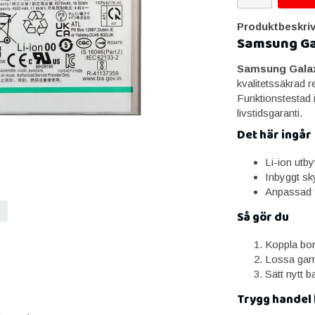
Produktbeskriv
Samsung Gal
Samsung Galax
kvalitetssäkrad 
Funktionstestad 
livstidsgaranti.
Det här ingår
Li-ion utby
Inbyggt s
Anpassad 
Så gör du
Koppla bort
Lossa gamm
Sätt nytt b
Trygg handel