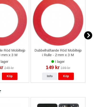
e Röd Mobiltejp
Dubbelhäftande Röd Mobiltejp
ESD-Armb
 3 mm x 3 M
i Rulle - 2 mm x 3 M
a
 lager
I lager
kr
149 kr
9
249 kr
199 kr
Köp
Info
Köp
In
r