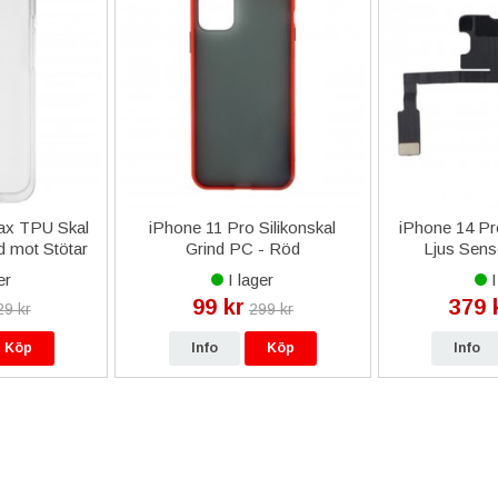
ax TPU Skal
iPhone 11 Pro Silikonskal
iPhone 14 P
 mot Stötar
Grind PC - Röd
Ljus Sens
rent
er
I lager
I
99 kr
379 
29 kr
299 kr
Köp
Info
Köp
Info