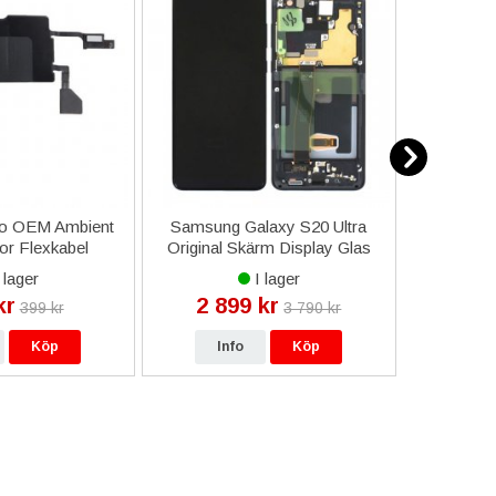
ro OEM Ambient
Samsung Galaxy S20 Ultra
Melkco
or Flexkabel
Original Skärm Display Glas
Silikonsk
Dynamic Amoled 2X - Grå
 lager
I lager
kr
2 899 kr
12
399 kr
3 790 kr
Köp
Info
Köp
In