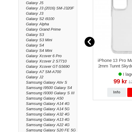
Galaxy J5
Galaxy J3 (2016) SM-J320F
Galaxy J3
Galaxy S2 i9100
Galaxy Alpha
Galaxy Grand Prime
Galaxy S3
Galaxy S3 Mini
Galaxy S4
Galaxy S4 Mini
Galaxy Xcover 6 Pro
ne XR -
Samsung Galaxy S22 Plus
iPhone 13 Pro M
Galaxy Xcover 2 S7710
(SM-S906B) Baksida Original
2mm Tunnt Skydd
Galaxy Xcover GT-S5690
- Ljusblå
- Transpa
Galaxy A7 SM-A700
I lager
I lag
Galaxy J2
549 kr
99 kr
r
690 kr
1
Samsung Galaxy Ativ S
Samsung I9500 Galaxy S4
p
Info
Köp
Info
Samsung I9300 Galaxy S III
Samsung Galaxy A50
Samsung Galaxy A14 4G
Samsung Galaxy A14 5G
Samsung Galaxy A32 4G
Samsung Galaxy A13 4G
Samsung Galaxy A22 4G
Samsung Galaxy S20 FE 5G