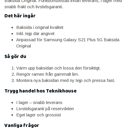
Baksida Original. Funktionstestad innan leverans, i lager med
snabb frakt och livstidsgaranti.
Det här ingår
Baksida i original kvalitet
Inkl. tejp där angivet
Anpassad för Samsung Galaxy S21 Plus 5G Baksida
Original
Så gör du
Värm upp baksidan och lossa den försiktigt.
Rengör ramen från gammalt lim.
Montera nya baksidan med ny tejp och pressa fast.
Trygg handel hos Teknikhouse
I lager – snabb leverans
Livstidsgaranti på reservdelen
Eget lager och grossist
Vanliga frågor