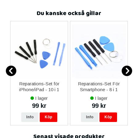
Du kanske också gillar
ne
Reparations-Set för
Reparations-Set För
14
iPhone/iPad - 10 i 1
Smartphone - 8 i 1
M
ax
I lager
I lager
ne
99 kr
99 kr
16
Info
Köp
Info
Köp
Senast visade produkter