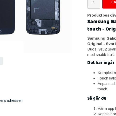
Lä
Produktbeskriv
Samsung Ga
touch - Orig
Samsung Galax
Original - Svar
Duos i9152 Skärm
med snabb frakt o
Det här ingår
Komplett m
Touch kali
Anpassad 
touch
Så gör du
iera adressen
Värm upp k
Koppla bor