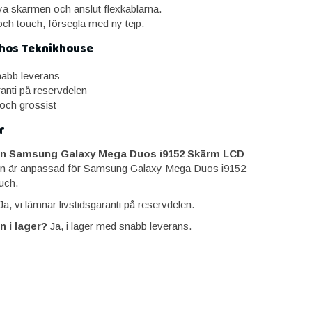
a skärmen och anslut flexkablarna.
och touch, försegla med ny tejp.
 hos Teknikhouse
snabb leverans
ranti på reservdelen
 och grossist
r
n Samsung Galaxy Mega Duos i9152 Skärm LCD
en är anpassad för Samsung Galaxy Mega Duos i9152
uch.
a, vi lämnar livstidsgaranti på reservdelen.
n i lager?
Ja, i lager med snabb leverans.