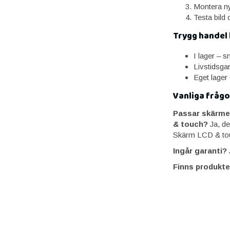
Montera ny
Testa bild 
Trygg handel
I lager – 
Livstidsga
Eget lager
Vanliga frågo
Passar skärme
& touch?
Ja, d
Skärm LCD & to
Ingår garanti?
J
Finns produkte