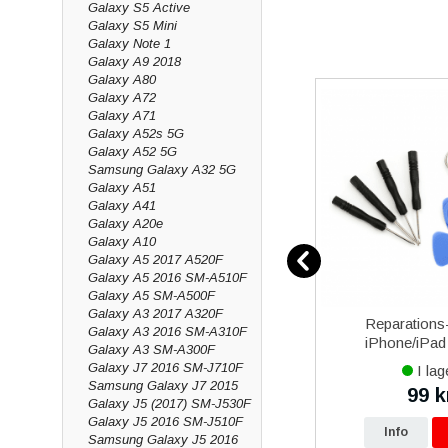
Galaxy S5 Active
Galaxy S5 Mini
Galaxy Note 1
Galaxy A9 2018
Galaxy A80
Galaxy A72
Galaxy A71
Galaxy A52s 5G
Galaxy A52 5G
Samsung Galaxy A32 5G
Galaxy A51
Galaxy A41
Galaxy A20e
Galaxy A10
Galaxy A5 2017 A520F
Galaxy A5 2016 SM-A510F
Galaxy A5 SM-A500F
Galaxy A3 2017 A320F
00 25W
iPhone 13 mini iPhone 13 Pro
Reparations-
Galaxy A3 2016 SM-A310F
USB-Typ
Max iPhone 14 Plus iPhone
iPhone/iPad 
Galaxy A3 SM-A300F
 - Svart
14 Pro Max iPhone 15 Plus
Galaxy J7 2016 SM-J710F
I lager
I lag
iPhone 15 Pro Max iPhone
Samsung Galaxy J7 2015
299 kr
99 k
kr
16 Plus iPhone 16 Pro
Galaxy J5 (2017) SM-J530F
Galaxy J5 2016 SM-J510F
p
Info
Köp
Info
Samsung Galaxy J5 2016