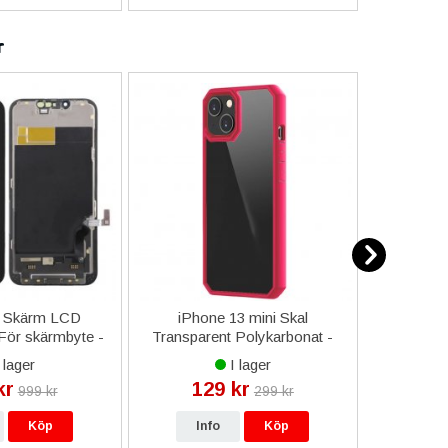
r
3 Skärm LCD
iPhone 13 mini Skal
iPhone 11
För skärmbyte -
Transparent Polykarbonat -
Sweden F
vart
Rosa
B
 lager
I lager
kr
129 kr
7
999 kr
299 kr
Köp
Info
Köp
In