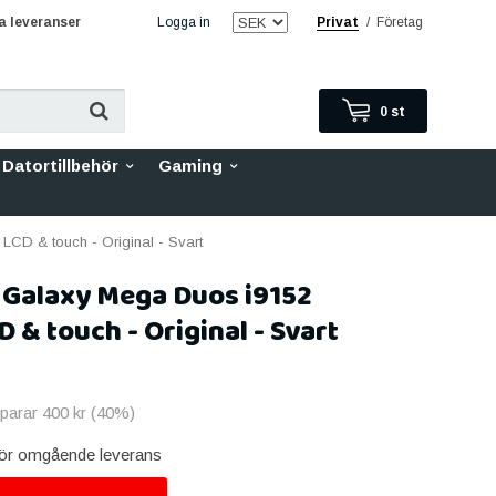
 leveranser
Logga in
Privat
/
Företag
0
st
Datortillbehör
Gaming
D & touch - Original - Svart
Galaxy Mega Duos i9152
 & touch - Original - Svart
sparar
400 kr
(
40
%)
 för omgående leverans