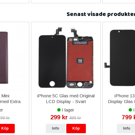
Senast visade produkte
 Mini
iPhone 5C Glas med Original
iPhone 1
 med Extra
LCD Display - Svart
Display Glas 
örklila
S
er
I lager
I
299 kr
799 
99 kr
499 kr
Köp
Info
Köp
Info