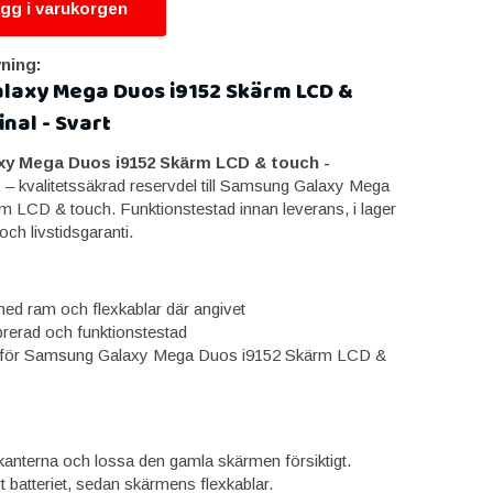
gg i varukorgen
ning:
laxy Mega Duos i9152 Skärm LCD &
inal - Svart
y Mega Duos i9152 Skärm LCD & touch -
t
– kvalitetssäkrad reservdel till Samsung Galaxy Mega
 LCD & touch. Funktionstestad innan leverans, i lager
ch livstidsgaranti.
ed ram och flexkablar där angivet
brerad och funktionstestad
för Samsung Galaxy Mega Duos i9152 Skärm LCD &
anterna och lossa den gamla skärmen försiktigt.
t batteriet, sedan skärmens flexkablar.