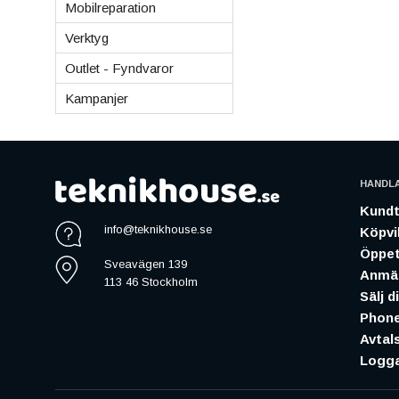
Mobilreparation
Verktyg
Outlet - Fyndvaror
Kampanjer
HANDL
Kundt
info@teknikhouse.se
Köpvil
Öppet
Sveavägen 139
Anmäl
113 46 Stockholm
Sälj d
Phone
Avtal
Logga