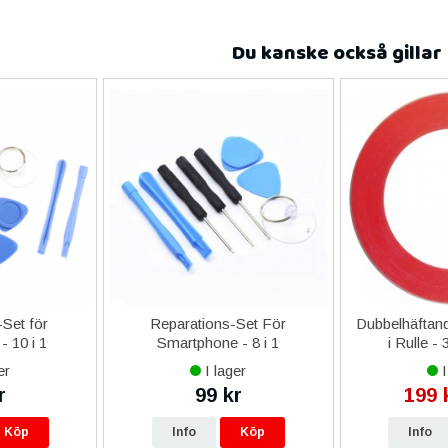
Du kanske också gillar
Set för
Reparations-Set För
Dubbelhäftand
- 10 i 1
Smartphone - 8 i 1
i Rulle -
er
I lager
I
r
99 kr
199 
Köp
Info
Köp
Info