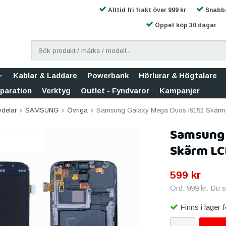
Alltid fri frakt över 999 kr
Snabba
Öppet köp 30 dagar
Kablar & Laddare
Powerbank
Hörlurar & Högtalare
eparation
Verktyg
Outlet - Fyndvaror
Kampanjer
vdelar
SAMSUNG
Övriga
Samsung Galaxy Mega Duos i9152 Skärm LC
Samsung 
Skärm LCD
599 kr
Ord.
999 kr
. Du 
Finns i lager