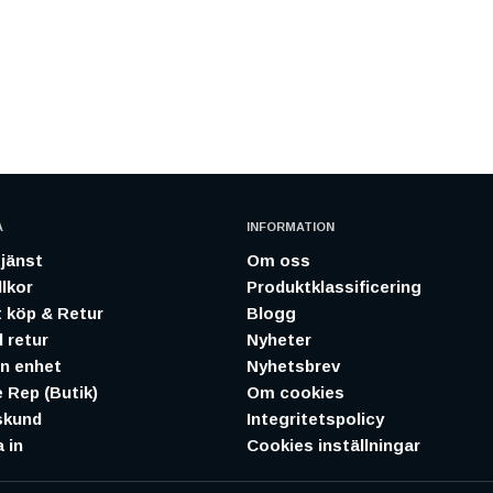
A
INFORMATION
jänst
Om oss
lkor
Produktklassificering
 köp & Retur
Blogg
 retur
Nyheter
in enhet
Nyhetsbrev
 Rep (Butik)
Om cookies
skund
Integritetspolicy
 in
Cookies inställningar