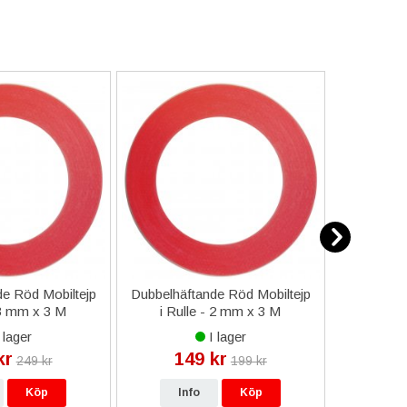
e Röd Mobiltejp
Dubbelhäftande Röd Mobiltejp
ESD-Armb
 3 mm x 3 M
i Rulle - 2 mm x 3 M
a
 lager
I lager
kr
149 kr
9
249 kr
199 kr
Köp
Info
Köp
In