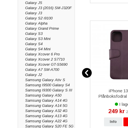
Galaxy J5
Galaxy J3 (2016) SM-J320F
Galaxy J3
Galaxy S2 i9100
Galaxy Alpha
Galaxy Grand Prime
Galaxy S3
Galaxy S3 Mini
Galaxy S4
Galaxy S4 Mini
Galaxy Xcover 6 Pro
Galaxy Xcover 2 S7710
Galaxy Xcover GT-S5690
Galaxy A7 SM-A700
Galaxy J2
Samsung Galaxy Ativ S
Samsung I9500 Galaxy S4
Samsung I9300 Galaxy S III
kal Rock
iPhone 6 Batteri i Högsta
iPhone 13
Samsung Galaxy A50
rön
Kvalitet
Plånboksfodral
Samsung Galaxy A14 4G
Kortfack - M
I lager
I lag
Samsung Galaxy A14 5G
115 kr
249 kr
Samsung Galaxy A32 4G
r
229 kr
2
Samsung Galaxy A13 4G
Samsung Galaxy A22 4G
p
Info
Köp
Info
Samsung Galaxy S20 FE 5G