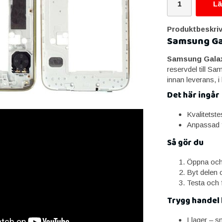
Lä
Produktbeskriv
Samsung Gal
Samsung Galax
reservdel till S
innan leverans, i
Det här ingår
Kvalitetste
Anpassad 
Så gör du
Öppna och k
Byt delen o
Testa och 
Trygg handel
I lager – 