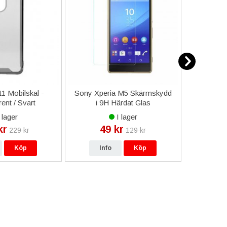
1 Mobilskal -
Sony Xperia M5 Skärmskydd
iPhone X 
ent / Svart
i 9H Härdat Glas
 lager
I lager
kr
49 kr
9
229 kr
129 kr
Köp
Info
Köp
In