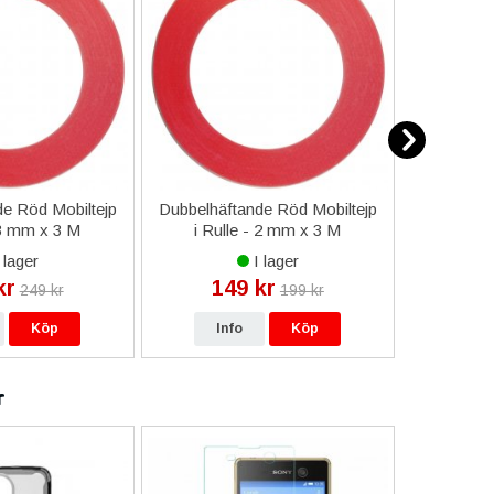
e Röd Mobiltejp
Dubbelhäftande Röd Mobiltejp
ESD-Armb
 3 mm x 3 M
i Rulle - 2 mm x 3 M
a
 lager
I lager
kr
149 kr
9
249 kr
199 kr
Köp
Info
Köp
In
r