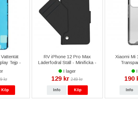
Vattentät
RV iPhone 12 Pro Max
Xiaomi Mi 1
lay Tejp -
Läderfodral Ställ - Minificka -
Transpar
Svart
er
I lager
I
129 kr
190 
9 kr
249 kr
Köp
Info
Köp
Info