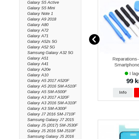
Galaxy S5 Active
Galaxy S5 Mini
Galaxy Note 1
Galaxy A9 2018
Galaxy A80
Galaxy A72
Galaxy A71
Galaxy A52s 5G
Galaxy A52 5G
Samsung Galaxy A32 5G
Galaxy A51
12
Samsung Galaxy Xcover 5
Reparations
Galaxy A41
vart
Batteri Original
Smartphone 
Galaxy A20e
I lager
I lag
Galaxy A10
479 kr
99 k
Galaxy A5 2017 A520F
0 kr
490 kr
Galaxy A5 2016 SM-A510F
Galaxy A5 SM-A500F
p
Info
Köp
Info
Galaxy A3 2017 A320F
Galaxy A3 2016 SM-A310F
Galaxy A3 SM-A300F
Galaxy J7 2016 SM-J710F
Samsung Galaxy J7 2015
Galaxy J5 (2017) SM-J530F
Galaxy J5 2016 SM-J510F
Samsung Galaxy J5 2016