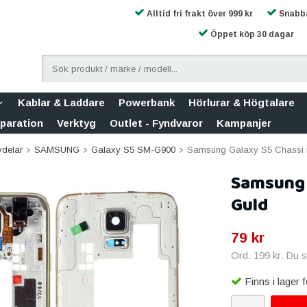
Alltid fri frakt över 999 kr
Snabba
Öppet köp 30 dagar
Kablar & Laddare
Powerbank
Hörlurar & Högtalare
eparation
Verktyg
Outlet - Fyndvaror
Kampanjer
vdelar
SAMSUNG
Galaxy S5 SM-G900
Samsung Galaxy S5 Chassi 
Samsung 
Guld
79 kr
Ord.
199 kr
. Du 
Finns i lager