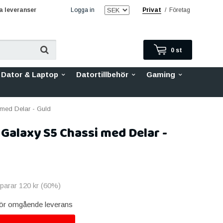
 leveranser
Logga in
Privat
/
Företag
0
st
Dator & Laptop
Datortillbehör
Gaming
med Delar - Guld
Galaxy S5 Chassi med Delar -
sparar
120 kr
(
60
%)
 för omgående leverans