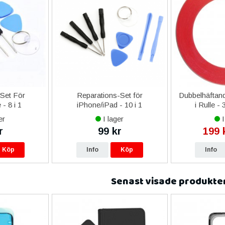
-Set För
Reparations-Set för
Dubbelhäftand
- 8 i 1
iPhone/iPad - 10 i 1
i Rulle -
er
I lager
I
r
99 kr
199 
Köp
Info
Köp
Info
Senast visade produkte