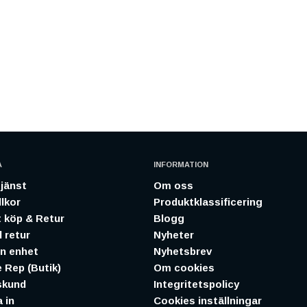
A
INFORMATION
jänst
Om oss
lkor
Produktklassificering
 köp & Retur
Blogg
 retur
Nyheter
in enhet
Nyhetsbrev
 Rep (Butik)
Om cookies
skund
Integritetspolicy
 in
Cookies inställningar