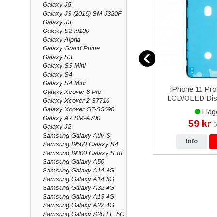
Galaxy J5
Galaxy J3 (2016) SM-J320F
Galaxy J3
Galaxy S2 i9100
Galaxy Alpha
Galaxy Grand Prime
Galaxy S3
Galaxy S3 Mini
Galaxy S4
Galaxy S4 Mini
Display
iPhone 7 Plus Laddkontakt &
iPhone 11 Pro 
Galaxy Xcover 6 Pro
In-Cell
Mikrofon - Svart
LCD/OLED Disp
Galaxy Xcover 2 S7710
Svart
Galaxy Xcover GT-S5690
I lager
I lag
Galaxy A7 SM-A700
149 kr
59 kr
 kr
199 kr
6
Galaxy J2
Samsung Galaxy Ativ S
p
Info
Köp
Info
Samsung I9500 Galaxy S4
Samsung I9300 Galaxy S III
Samsung Galaxy A50
Samsung Galaxy A14 4G
Samsung Galaxy A14 5G
Samsung Galaxy A32 4G
Samsung Galaxy A13 4G
Samsung Galaxy A22 4G
Samsung Galaxy S20 FE 5G