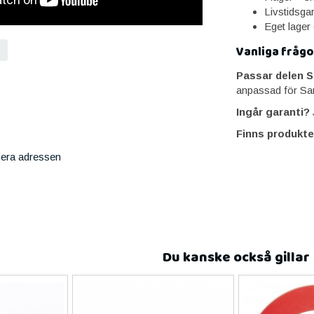
Livstidsga
Eget lager
Vanliga frågo
Passar delen 
anpassad för Sa
Ingår garanti?
J
Finns produkte
iera adressen
Du kanske också gillar