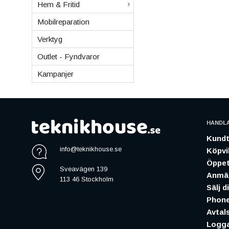
Hem & Fritid
Mobilreparation
Verktyg
Outlet - Fyndvaror
Kampanjer
HANDL
Kundt
info@teknikhouse.se
Köpvil
Öppet
Sveavägen 139
Anmäl
113 46 Stockholm
Sälj d
Phone
Avtal
Logga