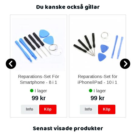
Du kanske också gillar
er
Reparations-Set För
Reparations-Set för
Smartphone - 8 i 1
iPhone/iPad - 10 i 1
M
I lager
I lager
99 kr
99 kr
Info
Köp
Info
Köp
Senast visade produkter