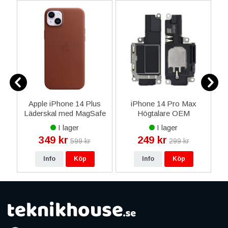
l
Apple iPhone 14 Plus
iPhone 14 Pro Max
ld
Läderskal med MagSafe
Högtalare OEM
Original - Umber
o
I lager
I lager
349 kr
249 kr
599 kr
299 kr
Info
Köp
Info
Köp